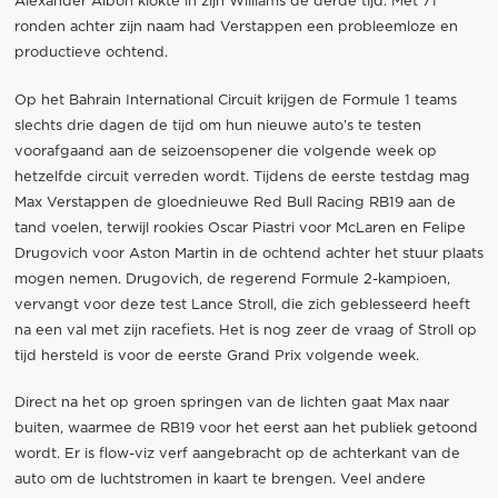
Alexander Albon klokte in zijn Williams de derde tijd. Met 71
ronden achter zijn naam had Verstappen een probleemloze en
productieve ochtend.
Op het Bahrain International Circuit krijgen de Formule 1 teams
slechts drie dagen de tijd om hun nieuwe auto’s te testen
voorafgaand aan de seizoensopener die volgende week op
hetzelfde circuit verreden wordt. Tijdens de eerste testdag mag
Max Verstappen de gloednieuwe Red Bull Racing RB19 aan de
tand voelen, terwijl rookies Oscar Piastri voor McLaren en Felipe
Drugovich voor Aston Martin in de ochtend achter het stuur plaats
mogen nemen. Drugovich, de regerend Formule 2-kampioen,
vervangt voor deze test Lance Stroll, die zich geblesseerd heeft
na een val met zijn racefiets. Het is nog zeer de vraag of Stroll op
tijd hersteld is voor de eerste Grand Prix volgende week.
Direct na het op groen springen van de lichten gaat Max naar
buiten, waarmee de RB19 voor het eerst aan het publiek getoond
wordt. Er is flow-viz verf aangebracht op de achterkant van de
auto om de luchtstromen in kaart te brengen. Veel andere