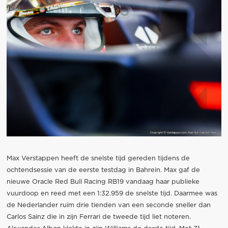
Max Verstappen heeft de snelste tijd gereden tijdens de
ochtendsessie van de eerste testdag in Bahrein. Max gaf de
nieuwe Oracle Red Bull Racing RB19 vandaag haar publieke
vuurdoop en reed met een 1:32.959 de snelste tijd. Daarmee was
de Nederlander ruim drie tienden van een seconde sneller dan
Carlos Sainz die in zijn Ferrari de tweede tijd liet noteren.