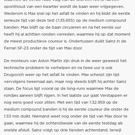
oponthoud van een kwartier wordt de baan weer vrijgegeven.
Wederom is Max snel op het asfalt te vinden en hij klokt de eerste
serieuze tijd van deze test (1:35.655) op de medium compound
banden. Max blijft op de baan circuleren en na het eerste uur
heeft hij al achttien ronden verreden, waarmee hij op dat moment
de meest productieve coureur is. Ondertussen duikt Sainz in de
Ferrari SF-23 onder de tijd van Max door.
De monteurs van Aston Martin zijn druk in de weer geweest het
technische probleem te verhelpen en na twee uur is ook
Drugovich weer op het asfalt te vinden. Max scherpt zijn tijd
vervolgens tweemaal aan, maar nog steeds blijft hij achter Sainz
staan. De focus ligt vooral op de long-runs waarmee Max de
rondjes aaneen blijft rijgen. In het laatste uur gaat Verstappen er
nog eens goed voor zitten. Met een tijd van 1:32.959 op de
medium compound banden is hij de eerste coureur die onder de
1:33 min duikt. Niemand weet nog onder de tijd van Max door te
gaan, waarmee hij de ochtendsessie van de eerste testdag als
snelste afsluit. Sainz volgt op drie tienden achterstand, terwijl