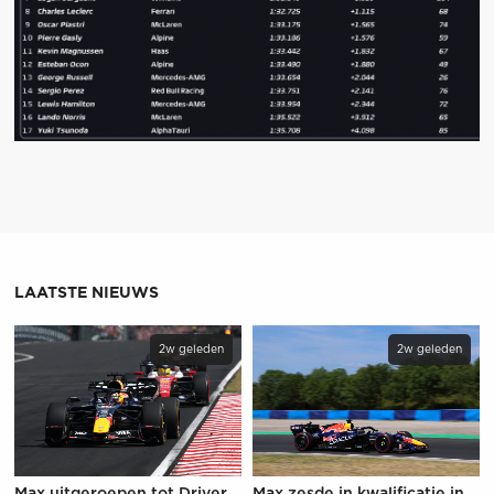
LAATSTE NIEUWS
2w geleden
2w geleden
Max uitgeroepen tot Driver
Max zesde in kwalificatie in