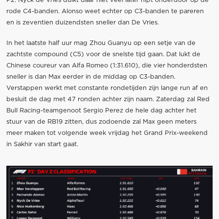
P2. Nyck de Vries duikt daar niet veel later nipt onderdoor op de
rode C4-banden. Alonso weet echter op C3-banden te pareren
en is zeventien duizendsten sneller dan De Vries.
In het laatste half uur mag Zhou Guanyu op een setje van de
zachtste compound (C5) voor de snelste tijd gaan. Dat lukt de
Chinese coureur van Alfa Romeo (1:31.610), die vier honderdsten
sneller is dan Max eerder in de middag op C3-banden.
Verstappen werkt met constante rondetijden zijn lange run af en
besluit de dag met 47 ronden achter zijn naam. Zaterdag zal Red
Bull Racing-teamgenoot Sergio Perez de hele dag achter het
stuur van de RB19 zitten, dus zodoende zal Max geen meters
meer maken tot volgende week vrijdag het Grand Prix-weekend
in Sakhir van start gaat.