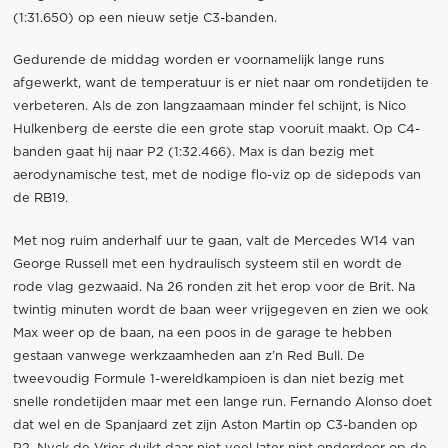
(1:31.650) op een nieuw setje C3-banden.
Gedurende de middag worden er voornamelijk lange runs
afgewerkt, want de temperatuur is er niet naar om rondetijden te
verbeteren. Als de zon langzaamaan minder fel schijnt, is Nico
Hulkenberg de eerste die een grote stap vooruit maakt. Op C4-
banden gaat hij naar P2 (1:32.466). Max is dan bezig met
aerodynamische test, met de nodige flo-viz op de sidepods van
de RB19.
Met nog ruim anderhalf uur te gaan, valt de Mercedes W14 van
George Russell met een hydraulisch systeem stil en wordt de
rode vlag gezwaaid. Na 26 ronden zit het erop voor de Brit. Na
twintig minuten wordt de baan weer vrijgegeven en zien we ook
Max weer op de baan, na een poos in de garage te hebben
gestaan vanwege werkzaamheden aan z’n Red Bull. De
tweevoudig Formule 1-wereldkampioen is dan niet bezig met
snelle rondetijden maar met een lange run. Fernando Alonso doet
dat wel en de Spanjaard zet zijn Aston Martin op C3-banden op