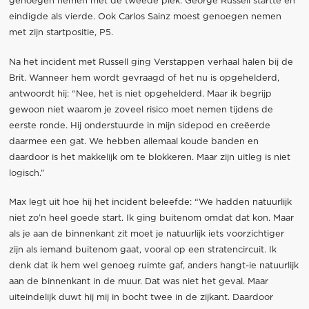
genoegen nemen met de tweede plek. George Russell startte en
eindigde als vierde. Ook Carlos Sainz moest genoegen nemen
met zijn startpositie, P5.
Na het incident met Russell ging Verstappen verhaal halen bij de
Brit. Wanneer hem wordt gevraagd of het nu is opgehelderd,
antwoordt hij: “Nee, het is niet opgehelderd. Maar ik begrijp
gewoon niet waarom je zoveel risico moet nemen tijdens de
eerste ronde. Hij onderstuurde in mijn sidepod en creëerde
daarmee een gat. We hebben allemaal koude banden en
daardoor is het makkelijk om te blokkeren. Maar zijn uitleg is niet
logisch.”
Max legt uit hoe hij het incident beleefde: “We hadden natuurlijk
niet zo’n heel goede start. Ik ging buitenom omdat dat kon. Maar
als je aan de binnenkant zit moet je natuurlijk iets voorzichtiger
zijn als iemand buitenom gaat, vooral op een stratencircuit. Ik
denk dat ik hem wel genoeg ruimte gaf, anders hangt-ie natuurlijk
aan de binnenkant in de muur. Dat was niet het geval. Maar
uiteindelijk duwt hij mij in bocht twee in de zijkant. Daardoor