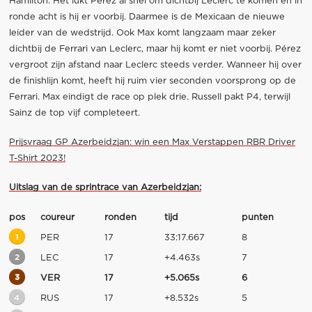
Hamilton. Het lukt Pérez al snel om dichtbij Leclerc te komen en in
ronde acht is hij er voorbij. Daarmee is de Mexicaan de nieuwe
leider van de wedstrijd. Ook Max komt langzaam maar zeker
dichtbij de Ferrari van Leclerc, maar hij komt er niet voorbij. Pérez
vergroot zijn afstand naar Leclerc steeds verder. Wanneer hij over
de finishlijn komt, heeft hij ruim vier seconden voorsprong op de
Ferrari. Max eindigt de race op plek drie. Russell pakt P4, terwijl
Sainz de top vijf completeert.
Prijsvraag GP Azerbeidzjan: win een Max Verstappen RBR Driver
T-Shirt 2023!
Uitslag van de sprintrace van Azerbeidzjan:
pos
coureur
ronden
tijd
punten
1
PER
17
33:17.667
8
2
LEC
17
+4.463s
7
3
VER
17
+5.065s
6
4
RUS
17
+8.532s
5