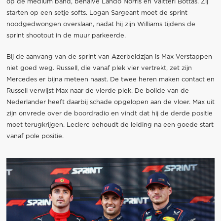
op de medium band, behalve Lando Norris en Valtteri Bottas. Zij
starten op een setje softs. Logan Sargeant moet de sprint
noodgedwongen overslaan, nadat hij zijn Williams tijdens de
sprint shootout in de muur parkeerde.
Bij de aanvang van de sprint van Azerbeidzjan is Max Verstappen
niet goed weg. Russell, die vanaf plek vier vertrekt, zet zijn
Mercedes er bijna meteen naast. De twee heren maken contact en
Russell verwijst Max naar de vierde plek. De bolide van de
Nederlander heeft daarbij schade opgelopen aan de vloer. Max uit
zijn onvrede over de boordradio en vindt dat hij de derde positie
moet terugkrijgen. Leclerc behoudt de leiding na een goede start
vanaf pole positie.