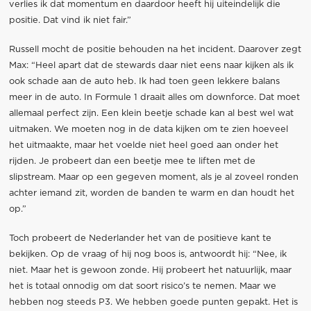
verlies ik dat momentum en daardoor heeft hij uiteindelijk die
positie. Dat vind ik niet fair.”
Russell mocht de positie behouden na het incident. Daarover zegt
Max: “Heel apart dat de stewards daar niet eens naar kijken als ik
ook schade aan de auto heb. Ik had toen geen lekkere balans
meer in de auto. In Formule 1 draait alles om downforce. Dat moet
allemaal perfect zijn. Een klein beetje schade kan al best wel wat
uitmaken. We moeten nog in de data kijken om te zien hoeveel
het uitmaakte, maar het voelde niet heel goed aan onder het
rijden. Je probeert dan een beetje mee te liften met de
slipstream. Maar op een gegeven moment, als je al zoveel ronden
achter iemand zit, worden de banden te warm en dan houdt het
op.”
Toch probeert de Nederlander het van de positieve kant te
bekijken. Op de vraag of hij nog boos is, antwoordt hij: “Nee, ik
niet. Maar het is gewoon zonde. Hij probeert het natuurlijk, maar
het is totaal onnodig om dat soort risico’s te nemen. Maar we
hebben nog steeds P3. We hebben goede punten gepakt. Het is