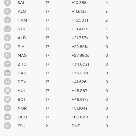
5
SAI
17
+10.388s
4
6
ALO
17
+11.613s
3
7
HAM
17
+16.503s
2
8
STR
17
+18.417s
1
9
ALB
17
+21.757s
0
10
PIA
17
+22.851s
0
11
MAG
17
+27.990s
0
12
ZHO
17
+34.602s
0
13
GAS
17
+36.918s
0
14
DEV
17
+41.626s
0
15
HUL
17
+48.587s
0
16
BOT
17
+49.917s
0
17
NOR
17
+51.104s
0
18
OCO
17
+60.621s
0
0
TSU
2
DNF
0