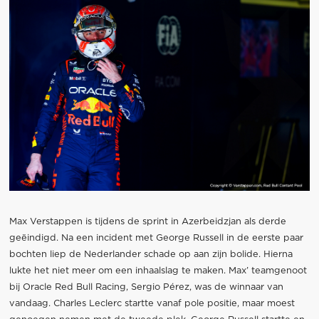
Max Verstappen is tijdens de sprint in Azerbeidzjan als derde
geëindigd. Na een incident met George Russell in de eerste paar
bochten liep de Nederlander schade op aan zijn bolide. Hierna
lukte het niet meer om een inhaalslag te maken. Max’ teamgenoot
bij Oracle Red Bull Racing, Sergio Pérez, was de winnaar van
vandaag. Charles Leclerc startte vanaf pole positie, maar moest