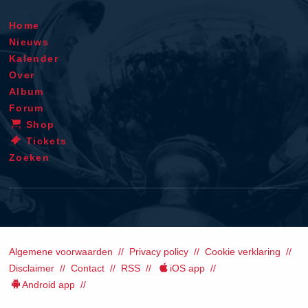
Home
Nieuws
Kalender
Over
Album
Forum
Shop
Tickets
Zoeken
Algemene voorwaarden
Privacy policy
Cookie verklaring
Disclaimer
Contact
RSS
iOS app
Android app