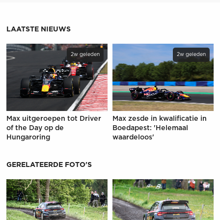
LAATSTE NIEUWS
2w geleden
2w geleden
Max uitgeroepen tot Driver
Max zesde in kwalificatie in
of the Day op de
Boedapest: 'Helemaal
Hungaroring
waardeloos'
GERELATEERDE FOTO'S