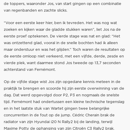
de toppers, waaronder Jos, van start gingen op een combinatie
van regenbanden en zachte slicks.
“Voor een eerste keer hier, ben ik tevreden. Het was nog wat
zoeken en kijken waar de gladde stukken waren”, liet Jos na de
eerste proef optekenen. De vierde stage was nat en glad: “Het
was ontzettend glad, vooral in de snelle bochten had ik alleen
maar onderstuur en was het glijden.” Toch waren de resultaten op
de eerste omloop niet verkeerd, met een vijfde, derde, zesde en
vierde plek, want daarmee stond Jos tweede op 13,7 seconden
achterstand van Fernémont.
Op de vijfde stage wist Jos zijn opgedane kennis meteen in de
praktijk te brengen en scoorde hij zijn eerste overwinning van de
dag. Dat werd opgevolgd door P2, P3 en nogmaals de snelste
tijd. Fernémont had ondertussen een kleine technische tegenslag
en in het laatste stuk van Wartet gingen twee belangrijke
concurrenten in de fout op de jump. Cédric Cherain brak de
radiator van zijn Hyundai i20 N Rally2 bij de landing, terwijl
Maxime Potty de ophanging van zijn Citroën C3 Rally2 brak.