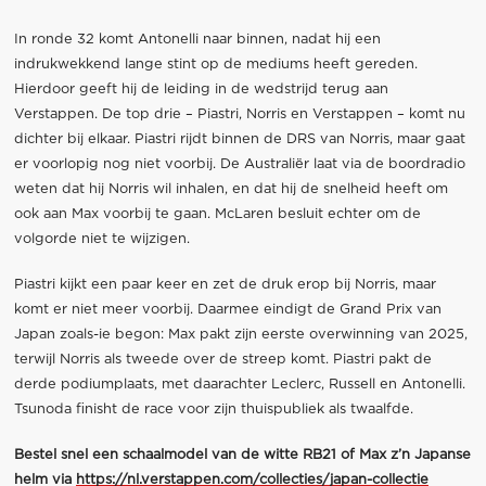
In ronde 32 komt Antonelli naar binnen, nadat hij een
indrukwekkend lange stint op de mediums heeft gereden.
Hierdoor geeft hij de leiding in de wedstrijd terug aan
Verstappen. De top drie – Piastri, Norris en Verstappen – komt nu
dichter bij elkaar. Piastri rijdt binnen de DRS van Norris, maar gaat
er voorlopig nog niet voorbij. De Australiër laat via de boordradio
weten dat hij Norris wil inhalen, en dat hij de snelheid heeft om
ook aan Max voorbij te gaan. McLaren besluit echter om de
volgorde niet te wijzigen.
Piastri kijkt een paar keer en zet de druk erop bij Norris, maar
komt er niet meer voorbij. Daarmee eindigt de Grand Prix van
Japan zoals-ie begon: Max pakt zijn eerste overwinning van 2025,
terwijl Norris als tweede over de streep komt. Piastri pakt de
derde podiumplaats, met daarachter Leclerc, Russell en Antonelli.
Tsunoda finisht de race voor zijn thuispubliek als twaalfde.
Bestel snel een schaalmodel van de witte RB21 of Max z’n Japanse
helm via
https://nl.verstappen.com/collecties/japan-collectie