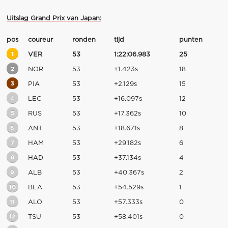
Uitslag Grand Prix van Japan:
pos
coureur
ronden
tijd
punten
1
VER
53
1:22:06.983
25
2
NOR
53
+1.423s
18
3
PIA
53
+2.129s
15
4
LEC
53
+16.097s
12
5
RUS
53
+17.362s
10
6
ANT
53
+18.671s
8
7
HAM
53
+29.182s
6
8
HAD
53
+37.134s
4
9
ALB
53
+40.367s
2
10
BEA
53
+54.529s
1
11
ALO
53
+57.333s
0
12
TSU
53
+58.401s
0