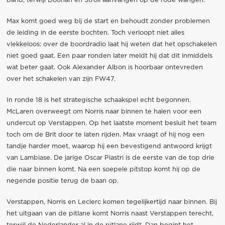
band, terwijl Doohan en Stroll aanvangen op de rode wangen.
Max komt goed weg bij de start en behoudt zonder problemen
de leiding in de eerste bochten. Toch verloopt niet alles
vlekkeloos: over de boordradio laat hij weten dat het opschakelen
niet goed gaat. Een paar ronden later meldt hij dat dit inmiddels
wat beter gaat. Ook Alexander Albon is hoorbaar ontevreden
over het schakelen van zijn FW47.
In ronde 18 is het strategische schaakspel echt begonnen.
McLaren overweegt om Norris naar binnen te halen voor een
undercut op Verstappen. Op het laatste moment besluit het team
toch om de Brit door te laten rijden. Max vraagt of hij nog een
tandje harder moet, waarop hij een bevestigend antwoord krijgt
van Lambiase. De jarige Oscar Piastri is de eerste van de top drie
die naar binnen komt. Na een soepele pitstop komt hij op de
negende positie terug de baan op.
Verstappen, Norris en Leclerc komen tegelijkertijd naar binnen. Bij
het uitgaan van de pitlane komt Norris naast Verstappen terecht,