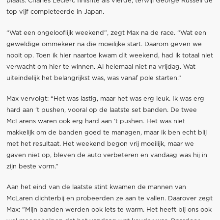
plaats. Charles Leclerc finishte als vierde, terwijl George Russell de
top vijf completeerde in Japan.
“Wat een ongelooflijk weekend”, zegt Max na de race. “Wat een
geweldige ommekeer na die moeilijke start. Daarom geven we
nooit op. Toen ik hier naartoe kwam dit weekend, had ik totaal niet
verwacht om hier te winnen. Al helemaal niet na vrijdag. Wat
uiteindelijk het belangrijkst was, was vanaf pole starten.”
Max vervolgt: “Het was lastig, maar het was erg leuk. Ik was erg
hard aan ’t pushen, vooral op de laatste set banden. De twee
McLarens waren ook erg hard aan ’t pushen. Het was niet
makkelijk om de banden goed te managen, maar ik ben echt blij
met het resultaat. Het weekend begon vrij moeilijk, maar we
gaven niet op, bleven de auto verbeteren en vandaag was hij in
zijn beste vorm.”
Aan het eind van de laatste stint kwamen de mannen van
McLaren dichterbij en probeerden ze aan te vallen. Daarover zegt
Max: "Mijn banden werden ook iets te warm. Het heeft bij ons ook