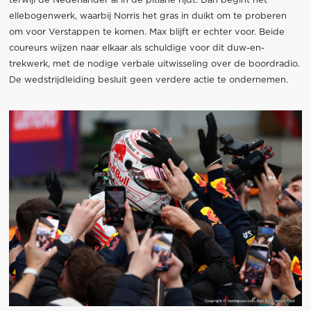
terwijl de Nederlander al in de pitlane rijdt. Dan begint het
ellebogenwerk, waarbij Norris het gras in duikt om te proberen
om voor Verstappen te komen. Max blijft er echter voor. Beide
coureurs wijzen naar elkaar als schuldige voor dit duw-en-
trekwerk, met de nodige verbale uitwisseling over de boordradio.
De wedstrijdleiding besluit geen verdere actie te ondernemen.