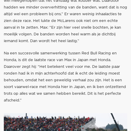
wel meegeholpen dat het vandaag wat kouder was. Daardoor
hadden we minder oververhitting van de banden, want dat is nog
altijd wel een probleem bij ons.” Er waren weinig inhaalacties te
zien deze race. Het lukte de McLarens ook niet om een echte
aanval in te zetten. Max: “Er zijn hier veel snelle bochten, je kan
moeilijk volgen. De banden worden heel warm als je dichtbij
iemand komt. Dan wordt het heel lastig.”
Na een succesvolle samenwerking tussen Red Bull Racing en
Honda, is dit de laatste race van Max in Japan met Honda.
Daarover zegt hij: “Het betekent veel voor me. De laatste paar
ronden had ik in mijn achterhoofd dat ik echt de leiding moest
behouden, omdat het een geweldig verhaal zou zijn. Het is een
soort vaarwel-race met Honda hier in Japan, en ik ben ontzettend
trots op alles wat we samen hebben bereikt. Dit is het perfecte
afscheid.”