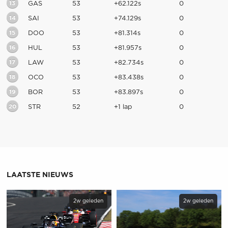
13
GAS
53
+62.122s
0
14
SAI
53
+74.129s
0
15
DOO
53
+81.314s
0
16
HUL
53
+81.957s
0
17
LAW
53
+82.734s
0
18
OCO
53
+83.438s
0
19
BOR
53
+83.897s
0
20
STR
52
+1 lap
0
LAATSTE NIEUWS
2w geleden
2w geleden