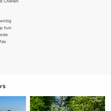
t Cherain
wintig
op hun
erde
jfde
'S