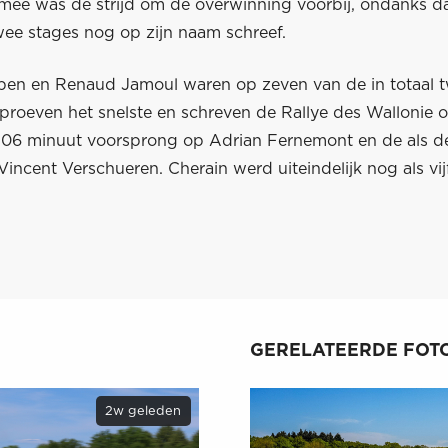
ee was de strijd om de overwinning voorbij, ondanks da
wee stages nog op zijn naam schreef.
pen en Renaud Jamoul waren op zeven van de in totaal t
proeven het snelste en schreven de Rallye des Wallonie 
:06 minuut voorsprong op Adrian Fernemont en de als d
incent Verschueren. Cherain werd uiteindelijk nog als vi
.
GERELATEERDE FOTO
2w geleden