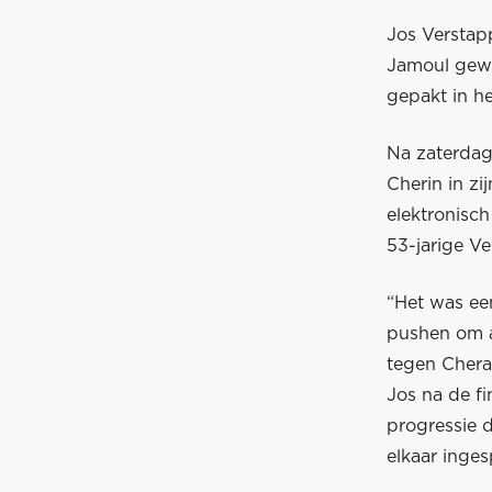
Jos Verstap
Jamoul gewo
gepakt in he
Na zaterdag
Cherin in z
elektronisc
53-jarige Ve
“Het was ee
pushen om al
tegen Chera
Jos na de fi
progressie d
elkaar inges