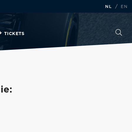
/
NL
EN
TICKETS
ie: