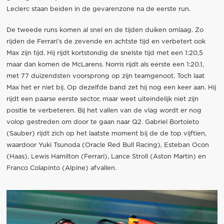
Leclerc staan beiden in de gevarenzone na de eerste run.
De tweede runs komen al snel en de tijden duiken omlaag. Zo
rijden de Ferrari’s de zevende en achtste tijd en verbetert ook
Max zijn tijd. Hij rijdt kortstondig de snelste tijd met een 1:20,5
maar dan komen de McLarens. Norris rijdt als eerste een 1:20.1,
met 77 duizendsten voorsprong op zijn teamgenoot. Toch laat
Max het er niet bij. Op dezelfde band zet hij nog een keer aan. Hij
rijdt een paarse eerste sector, maar weet uiteindelijk niet zijn
positie te verbeteren. Bij het vallen van de vlag wordt er nog
volop gestreden om door te gaan naar Q2. Gabriel Bortoleto
(Sauber) rijdt zich op het laatste moment bij de de top vijftien,
waardoor Yuki Tsunoda (Oracle Red Bull Racing), Esteban Ocon
(Haas), Lewis Hamilton (Ferrari), Lance Stroll (Aston Martin) en
Franco Colapinto (Alpine) afvallen.