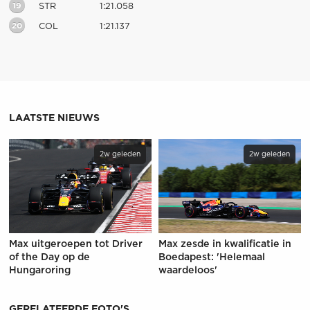
19
STR
1:21.058
20
COL
1:21.137
LAATSTE NIEUWS
2w geleden
2w geleden
Max uitgeroepen tot Driver
Max zesde in kwalificatie in
of the Day op de
Boedapest: 'Helemaal
Hungaroring
waardeloos'
GERELATEERDE FOTO'S