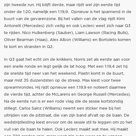
zijn tweede run. Hij blijft derde, maar rijdt wel zijn eerste tijd
onder de 1:20, namelijk een 1:19,9. Opnieuw is het spannend in de
buurt van de gevarenzone. Bij het vallen van de vlag rijdt Kimi
Antonelli (Mercedes) zich veilig en ook Leclerc weet zich naar Q3
te rijden. Nico Hulkenberg (Sauber), Liam Lawson (Racing Bulls),
Oliver Bearman (Haas), Alex Albon (Williams) en Bortoleto komen
te kort en stranden in Q2.
In Q3 gaat het echt om de knikkers. Norris zet als eerste aan voor
een snelle ronde en legt gelijk de lat hoog. Met een 1:19,4 zet hij
de snelste tijd neer van het weekend. Piastri komt in de buurt,
maar mist 35 duizendsten op de streep. Max kiest voor twee
opwarmrondes. Hij rijdt opnieuw een 1:19,9 en noteert daarmee
de vierde tijd, achter de McLarens en George Russell (Mercedes).
Na de eerste run is er een rode vlag die de sessie kortstondig
stillegt. Carlos Sainz (Williams) neemt een sticker mee bij het
uitrijden van de pitstraat, die van zijn band afvalt op de baan. De
wedstrijdleiding kiest ervoor om de sessie stil te leggen om zo het
vuil van de baan te halen. Ook Leclerc maakt wat mee. Hij maakt