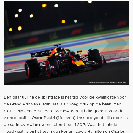
Een paar uur na de sprintrace is het tijd voor de kwalificatie voor
de Grand Prix van Qatar. Het is al vroeg druk op de baan. Max
rijdt in zijn eerste run een 1:20,984, een tijd die goed is voor de
vierde positie. Oscar Piastri (McLaren) trekt de goede lijn door na
de sprintoverwinning en noteert een 1:20.7. Waar het minder
goed gaat, is bij het team van Ferrari. Lewis Hamilton en Charles