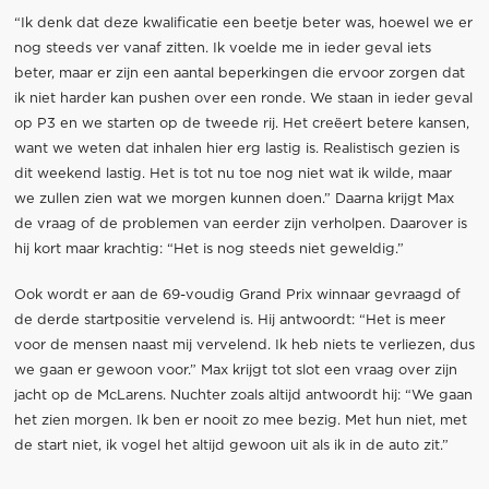
“Ik denk dat deze kwalificatie een beetje beter was, hoewel we er
nog steeds ver vanaf zitten. Ik voelde me in ieder geval iets
beter, maar er zijn een aantal beperkingen die ervoor zorgen dat
ik niet harder kan pushen over een ronde. We staan in ieder geval
op P3 en we starten op de tweede rij. Het creëert betere kansen,
want we weten dat inhalen hier erg lastig is. Realistisch gezien is
dit weekend lastig. Het is tot nu toe nog niet wat ik wilde, maar
we zullen zien wat we morgen kunnen doen.” Daarna krijgt Max
de vraag of de problemen van eerder zijn verholpen. Daarover is
hij kort maar krachtig: “Het is nog steeds niet geweldig.”
Ook wordt er aan de 69-voudig Grand Prix winnaar gevraagd of
de derde startpositie vervelend is. Hij antwoordt: “Het is meer
voor de mensen naast mij vervelend. Ik heb niets te verliezen, dus
we gaan er gewoon voor.” Max krijgt tot slot een vraag over zijn
jacht op de McLarens. Nuchter zoals altijd antwoordt hij: “We gaan
het zien morgen. Ik ben er nooit zo mee bezig. Met hun niet, met
de start niet, ik vogel het altijd gewoon uit als ik in de auto zit.”