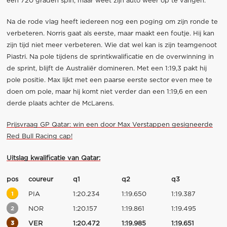
een 720 graden spin, maar weet zijn auto weer op te vangen.
Na de rode vlag heeft iedereen nog een poging om zijn ronde te
verbeteren. Norris gaat als eerste, maar maakt een foutje. Hij kan
zijn tijd niet meer verbeteren. Wie dat wel kan is zijn teamgenoot
Piastri. Na pole tijdens de sprintkwalificatie en de overwinning in
de sprint, blijft de Australiër domineren. Met een 1:19,3 pakt hij
pole positie. Max lijkt met een paarse eerste sector even mee te
doen om pole, maar hij komt niet verder dan een 1:19,6 en een
derde plaats achter de McLarens.
Prijsvraag GP Qatar: win een door Max Verstappen gesigneerde
Red Bull Racing cap!
Uitslag kwalificatie van Qatar:
pos
coureur
q1
q2
q3
1
PIA
1:20.234
1:19.650
1:19.387
2
NOR
1:20.157
1:19.861
1:19.495
3
VER
1:20.472
1:19.985
1:19.651