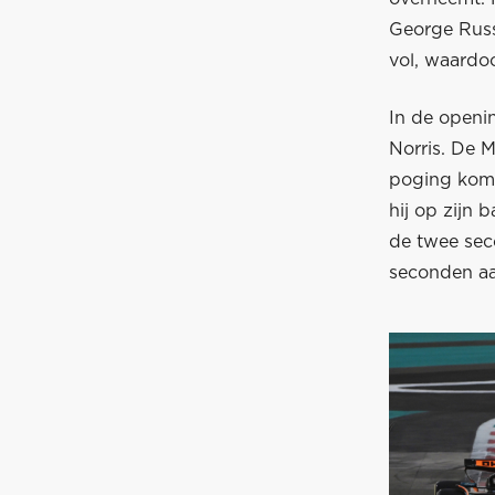
George Russ
vol, waardoo
In de openin
Norris. De M
poging komt 
hij op zijn
de twee sec
seconden aa