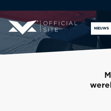
NIEUWS
M
were