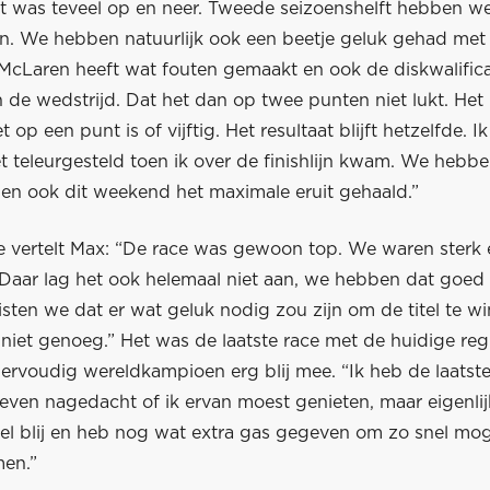
ft was teveel op en neer. Tweede seizoenshelft hebben we
. We hebben natuurlijk ook een beetje geluk gehad met
cLaren heeft wat fouten gemaakt en ook de diskwalifica
in de wedstrijd. Dat het dan op twee punten niet lukt. He
et op een punt is of vijftig. Het resultaat blijft hetzelfde. I
t teleurgesteld toen ik over de finishlijn kwam. We hebben
en ook dit weekend het maximale eruit gehaald.”
e vertelt Max: “De race was gewoon top. We waren sterk
Daar lag het ook helemaal niet aan, we hebben dat goed
isten we dat er wat geluk nodig zou zijn om de titel te wi
 niet genoeg.” Het was de laatste race met de huidige re
iervoudig wereldkampioen erg blij mee. “Ik heb de laatst
ven nagedacht of ik ervan moest genieten, maar eigenlijk
eel blij en heb nog wat extra gas gegeven om zo snel mog
men.”