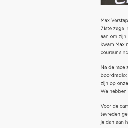
Max Verstap
71ste zege i
aan om zijn
kwam Max net
coureur sin
Na de race 
boordradio: 
zijn op onz
We hebben he
Voor de came
tevreden gev
je dan aan h