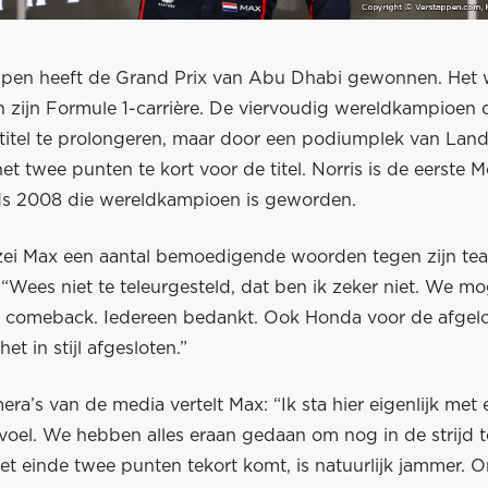
pen heeft de Grand Prix van Abu Dhabi gewonnen. Het w
n zijn Formule 1-carrière. De viervoudig wereldkampioen d
 titel te prolongeren, maar door een podiumplek van Land
 twee punten te kort voor de titel. Norris is de eerste 
ds 2008 die wereldkampioen is geworden.
zei Max een aantal bemoedigende woorden tegen zijn te
“Wees niet te teleurgesteld, dat ben ik zeker niet. We mo
e comeback. Iedereen bedankt. Ook Honda voor de afgelo
t in stijl afgesloten.”
ra’s van de media vertelt Max: “Ik sta hier eigenlijk met 
oel. We hebben alles eraan gedaan om nog in de strijd te
et einde twee punten tekort komt, is natuurlijk jammer. O