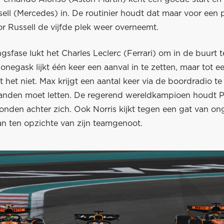
ell (Mercedes) in. De routinier houdt dat maar voor een 
r Russell de vijfde plek weer overneemt.
gsfase lukt het Charles Leclerc (Ferrari) om in de buurt t
onegask lijkt één keer een aanval in te zetten, maar tot e
het niet. Max krijgt een aantal keer via de boordradio te
 banden moet letten. De regerend wereldkampioen houdt Pi
onden achter zich. Ook Norris kijkt tegen een gat van o
n ten opzichte van zijn teamgenoot.