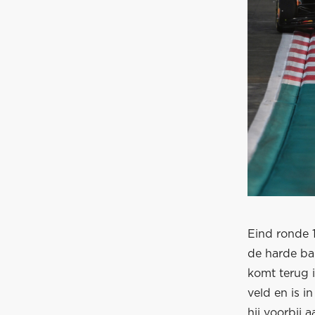
Eind ronde 1
de harde ban
komt terug i
veld en is i
hij voorbij