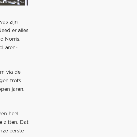
as zijn
eed er alles
o Norris,
McLaren-
am via de
gen trots
pen jaren.
een heel
 zitten. Dat
nze eerste