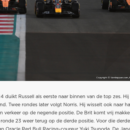
4 duikt Russell als eerste naar binnen van de top zes. Hij
d. Twee rondes later volgt Norris. Hij wisselt ook naar h
n verkeer op de negende positie. De Brit komt vrij makkel
n ronde 23 weer terug op de derde positie. Voor die derd
 aan Oracle Red Bull Racing-coureur Yuki Tsunoda. De Jap