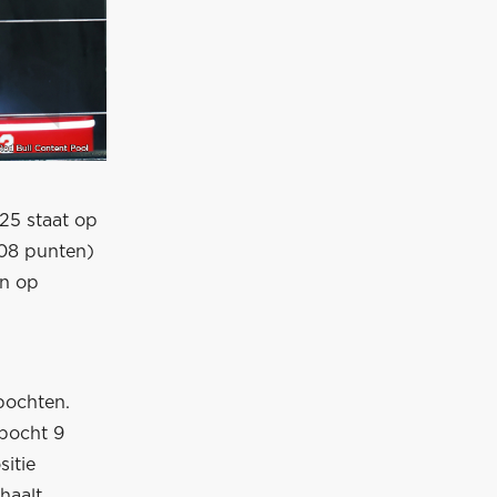
025 staat op
08 punten)
en op
bochten.
 bocht 9
itie
haalt