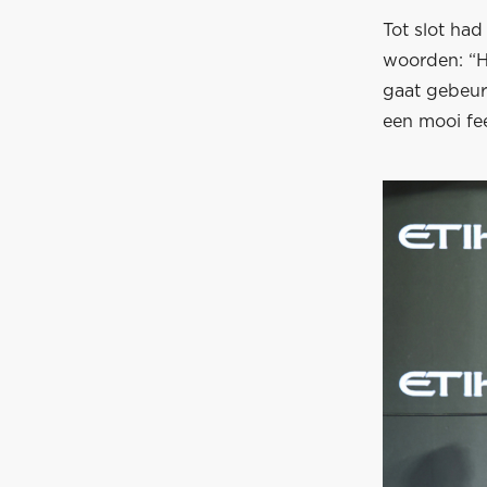
Tot slot ha
woorden: “Hi
gaat gebeure
een mooi fe