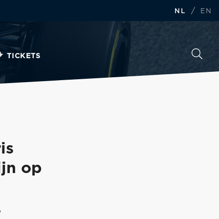
/
NL
EN
TICKETS
is
jn op
g