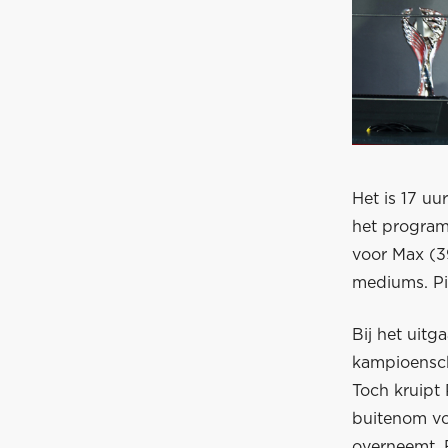
Het is 17 uu
het program
voor Max (3
mediums. Pia
Bij het uitg
kampioensch
Toch kruipt 
buitenom vo
overneemt. 