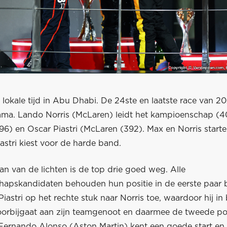
r lokale tijd in Abu Dhabi. De 24ste en laatste race van 2
ma. Lando Norris (McLaren) leidt het kampioenschap (4
96) en Oscar Piastri (McLaren (392). Max en Norris start
stri kiest voor de harde band.
aan van de lichten is de top drie goed weg. Alle
apskandidaten behouden hun positie in de eerste paar 
Piastri op het rechte stuk naar Norris toe, waardoor hij in
orbijgaat aan zijn teamgenoot en daarmee de tweede pos
Fernando Alonso (Aston Martin) kent een goede start en 