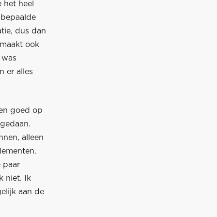
 het heel
 bepaalde
tie, dus dan
t maakt ook
k was
 er alles
 en goed op
 gedaan.
nnen, alleen
glementen.
e paar
 niet. Ik
elijk aan de