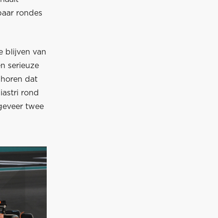
paar rondes
e blijven van
en serieuze
 horen dat
astri rond
ngeveer twee