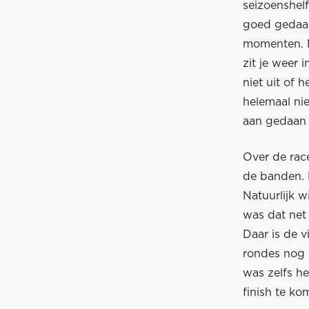
seizoenshel
goed gedaan
momenten. M
zit je weer 
niet uit of h
helemaal nie
aan gedaan 
Over de rac
de banden. 
Natuurlijk w
was dat net
Daar is de v
rondes nog e
was zelfs h
finish te ko