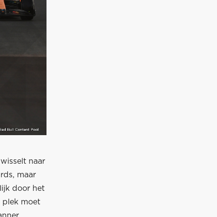
 wisselt naar
ards, maar
ijk door het
e plek moet
anner