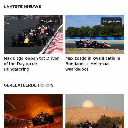
LAATSTE NIEUWS
2w geleden
2w geleden
Max uitgeroepen tot Driver
Max zesde in kwalificatie in
of the Day op de
Boedapest: 'Helemaal
Hungaroring
waardeloos'
GERELATEERDE FOTO'S