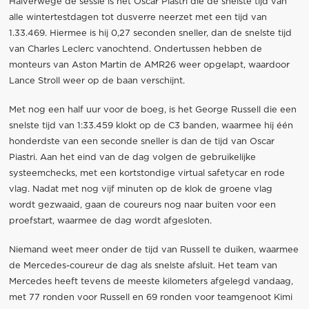
Halverwege de sessie is het Oscar Piastri die de snelste tijd van
alle wintertestdagen tot dusverre neerzet met een tijd van
1.33.469. Hiermee is hij 0,27 seconden sneller, dan de snelste tijd
van Charles Leclerc vanochtend. Ondertussen hebben de
monteurs van Aston Martin de AMR26 weer opgelapt, waardoor
Lance Stroll weer op de baan verschijnt.
Met nog een half uur voor de boeg, is het George Russell die een
snelste tijd van 1:33.459 klokt op de C3 banden, waarmee hij één
honderdste van een seconde sneller is dan de tijd van Oscar
Piastri. Aan het eind van de dag volgen de gebruikelijke
systeemchecks, met een kortstondige virtual safetycar en rode
vlag. Nadat met nog vijf minuten op de klok de groene vlag
wordt gezwaaid, gaan de coureurs nog naar buiten voor een
proefstart, waarmee de dag wordt afgesloten.
Niemand weet meer onder de tijd van Russell te duiken, waarmee
de Mercedes-coureur de dag als snelste afsluit. Het team van
Mercedes heeft tevens de meeste kilometers afgelegd vandaag,
met 77 ronden voor Russell en 69 ronden voor teamgenoot Kimi