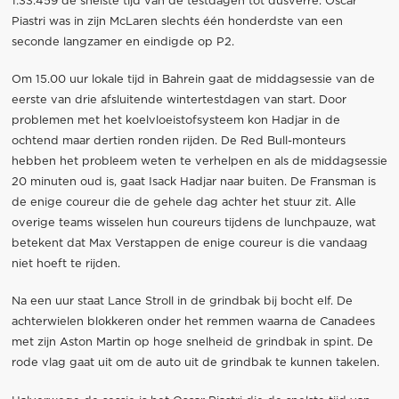
1:33.459 de snelste tijd van de testdagen tot dusverre. Oscar
Piastri was in zijn McLaren slechts één honderdste van een
seconde langzamer en eindigde op P2.
Om 15.00 uur lokale tijd in Bahrein gaat de middagsessie van de
eerste van drie afsluitende wintertestdagen van start. Door
problemen met het koelvloeistofsysteem kon Hadjar in de
ochtend maar dertien ronden rijden. De Red Bull-monteurs
hebben het probleem weten te verhelpen en als de middagsessie
20 minuten oud is, gaat Isack Hadjar naar buiten. De Fransman is
de enige coureur die de gehele dag achter het stuur zit. Alle
overige teams wisselen hun coureurs tijdens de lunchpauze, wat
betekent dat Max Verstappen de enige coureur is die vandaag
niet hoeft te rijden.
Na een uur staat Lance Stroll in de grindbak bij bocht elf. De
achterwielen blokkeren onder het remmen waarna de Canadees
met zijn Aston Martin op hoge snelheid de grindbak in spint. De
rode vlag gaat uit om de auto uit de grindbak te kunnen takelen.