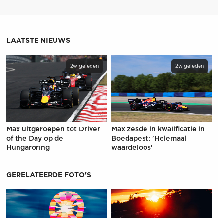
LAATSTE NIEUWS
2w geleden
2w geleden
Max uitgeroepen tot Driver
Max zesde in kwalificatie in
of the Day op de
Boedapest: 'Helemaal
Hungaroring
waardeloos'
GERELATEERDE FOTO'S