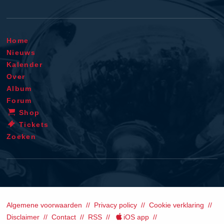
Home
Nieuws
Kalender
Over
Album
Forum
Shop
Tickets
Zoeken
Algemene voorwaarden
Privacy policy
Cookie verklaring
Disclaimer
Contact
RSS
iOS app