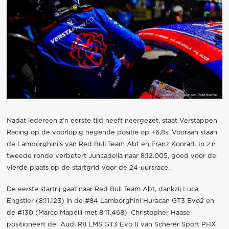
Nadat iedereen z’n eerste tijd heeft neergezet, staat Verstappen
Racing op de voorlopig negende positie op +6,8s. Vooraan staan
de Lamborghini’s van Red Bull Team Abt en Franz Konrad. In z’n
tweede ronde verbetert Juncadella naar 8:12.005, goed voor de
vierde plaats op de startgrid voor de 24-uursrace.
De eerste startrij gaat naar Red Bull Team Abt, dankzij Luca
Engstler (8:11.123) in de #84 Lamborghini Huracan GT3 Evo2 en
de #130 (Marco Mapelli met 8:11.468). Christopher Haase
positioneert de Audi R8 LMS GT3 Evo II van Scherer Sport PHX