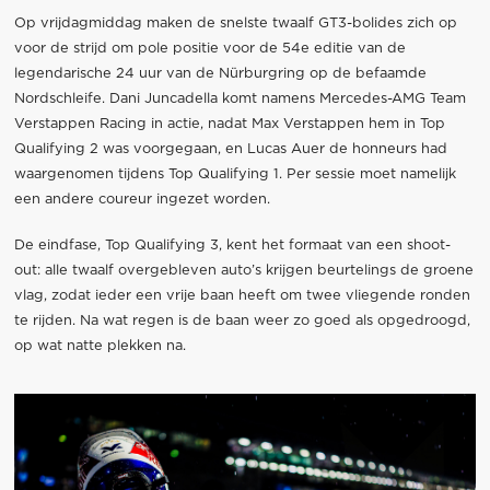
Op vrijdagmiddag maken de snelste twaalf GT3-bolides zich op
voor de strijd om pole positie voor de 54e editie van de
legendarische 24 uur van de Nürburgring op de befaamde
Nordschleife. Dani Juncadella komt namens Mercedes-AMG Team
Verstappen Racing in actie, nadat Max Verstappen hem in Top
Qualifying 2 was voorgegaan, en Lucas Auer de honneurs had
waargenomen tijdens Top Qualifying 1. Per sessie moet namelijk
een andere coureur ingezet worden.
De eindfase, Top Qualifying 3, kent het formaat van een shoot-
out: alle twaalf overgebleven auto’s krijgen beurtelings de groene
vlag, zodat ieder een vrije baan heeft om twee vliegende ronden
te rijden. Na wat regen is de baan weer zo goed als opgedroogd,
op wat natte plekken na.