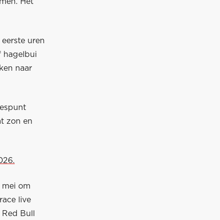
emen. Het
 eerste uren
f hagelbui
kken naar
iespunt
at zon en
026.
6 mei om
ace live
 Red Bull