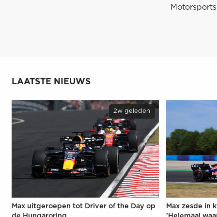
Motorsports
LAATSTE NIEUWS
2w geleden
Max uitgeroepen tot Driver of the Day op
Max zesde in k
de Hungaroring
'Helemaal waa