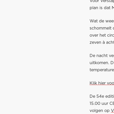
Voor Versta
plan is dat 
Wat de weer
schommelt d
over het ci
zeven à acht
De nacht ve
uitkomen. D
temperaturen
Klik hier v
De 54e edit
15.00 uur CE
volgen op
V