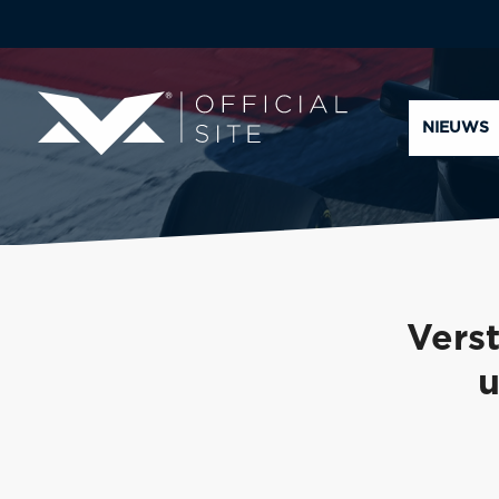
NIEUWS
Vers
u