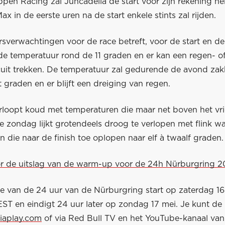
ppen Racing zal Juncadella de start voor zijn rekening n
Max in de eerste uren na de start enkele stints zal rijden.
sverwachtingen voor de race betreft, voor de start en de
e temperatuur rond de 11 graden en er kan een regen- o
rcuit trekken. De temperatuur zal gedurende de avond za
 graden en er blijft een dreiging van regen.
rloopt koud met temperaturen die maar net boven het vr
e zondag lijkt grotendeels droog te verlopen met flink w
 die naar de finish toe oplopen naar elf à twaalf graden.
oor de uitslag van de warm-up voor de 24h Nürburgring 2
ie van de 24 uur van de Nürburgring start op zaterdag 1
ST en eindigt 24 uur later op zondag 17 mei. Je kunt de r
iaplay.com
of via Red Bull TV en het YouTube-kanaal van