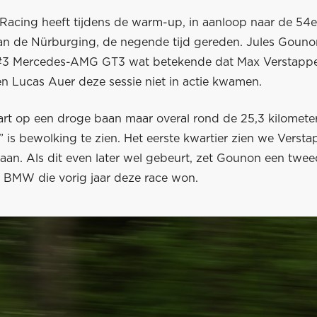
Racing heeft tijdens de warm-up, in aanloop naar de 54e 
an de Nürburging, de negende tijd gereden. Jules Goun
 #3 Mercedes-AMG GT3 wat betekende dat Max Verstappe
en Lucas Auer deze sessie niet in actie kwamen.
tart op een droge baan maar overal rond de 25,3 kilomete
 is bewolking te zien. Het eerste kwartier zien we Verst
aan. Als dit even later wel gebeurt, zet Gounon een tweed
1 BMW die vorig jaar deze race won.