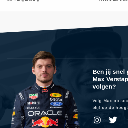
Ben jij sne
Max Verstap
volgen?
Volg Max op soc
blijf op de hoog