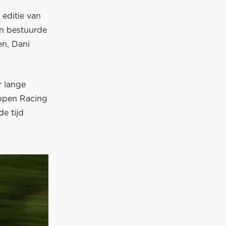
editie van
on bestuurde
n, Dani
r lange
appen Racing
e tijd