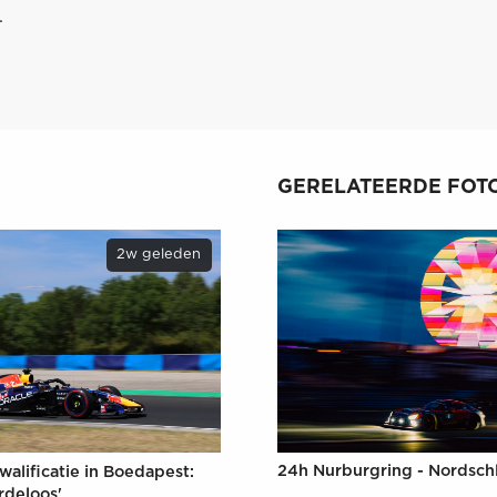
.
GERELATEERDE FOTO
2w geleden
24h Nurburgring - Nordschl
walificatie in Boedapest:
rdeloos'