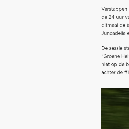
Verstappen 
de 24 uur v
ditmaal de
Juncadella 
De sessie s
“Groene Hel”
niet op de b
achter de #