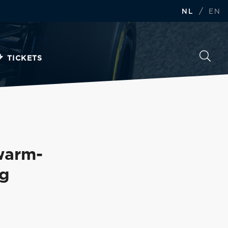
/
NL
EN
TICKETS
warm-
ng