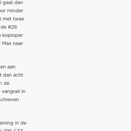
i gaat dan
oor minder
t met twee
j de #26
e koploper
t Max naar
ken aan
gt dan acht
In de
vangrail in
schreven
ining in de