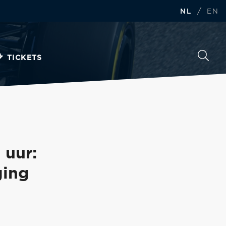
/
NL
EN
TICKETS
 uur:
ging