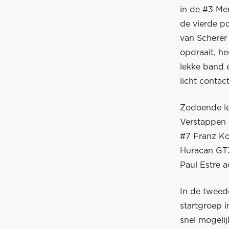
in de #3 Me
de vierde p
van Scherer
opdraait, h
lekke band e
licht contac
Zodoende l
Verstappen 
#7 Franz Ko
Huracan GT3
Paul Estre a
In de tweede
startgroep i
snel mogelij