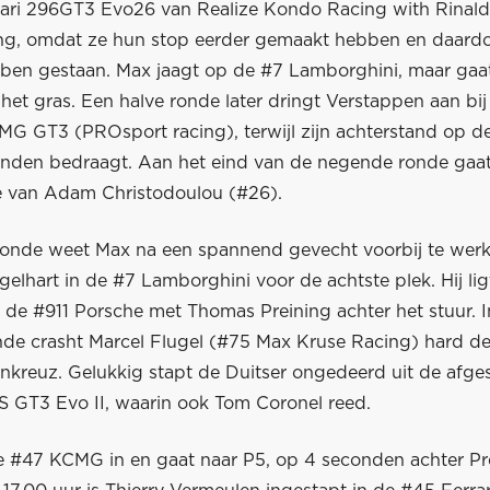
ari 296GT3 Evo26 van Realize Kondo Racing with Rinald
ing, omdat ze hun stop eerder gemaakt hebben en daard
ebben gestaan. Max jaagt op de #7 Lamborghini, maar gaa
het gras. Een halve ronde later dringt Verstappen aan bi
G GT3 (PROsport racing), terwijl zijn achterstand op d
nden bedraagt. Aan het eind van de negende ronde gaa
e van Adam Christodoulou (#26).
 ronde weet Max na een spannend gevecht voorbij te wer
gelhart in de #7 Lamborghini voor de achtste plek. Hij li
r de #911 Porsche met Thomas Preining achter het stuur. 
nde crasht Marcel Flugel (#75 Max Kruse Racing) hard de 
nkreuz. Gelukkig stapt de Duitser ongedeerd uit de afge
 GT3 Evo II, waarin ook Tom Coronel reed.
e #47 KCMG in en gaat naar P5, op 4 seconden achter Pre