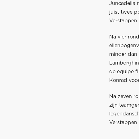
Juncadella 
juist twee p
Verstappen 
Na vier rond
ellenbogenwe
minder dan t
Lamborghini 
de equipe fl
Konrad voor
Na zeven ron
zijn teamge
legendarisch
Verstappen 