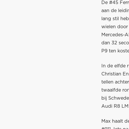
De #45 Ferr
aan de leid
lang stil h
wielen door 
Mercedes-AM
dan 32 seco
P9 ten kost
In de elfde
Christian En
tellen achte
twaalfde ro
bij Schwede
Audi R8 LMS
Max haalt d