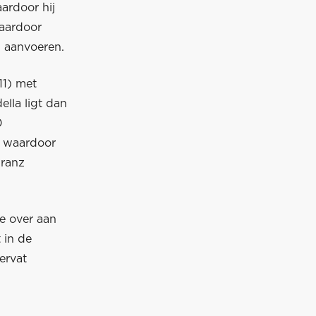
ardoor hij
waardoor
d aanvoeren.
11) met
lla ligt dan
0
t, waardoor
Franz
je over aan
 in de
ervat