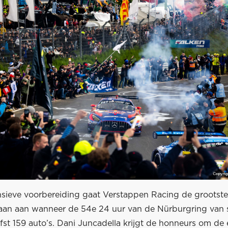
nsieve voorbereiding gaat Verstappen Racing de grootste
taan aan wanneer de 54e 24 uur van de Nürburgring van s
fst 159 auto’s. Dani Juncadella krijgt de honneurs om de e