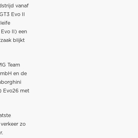
strijd vanaf
GT3 Evo II
leife
Evo II) een
zaak blijkt
AMG Team
 GmbH en de
mborghini
2) Evo26 met
atste
 verkeer zo
r.