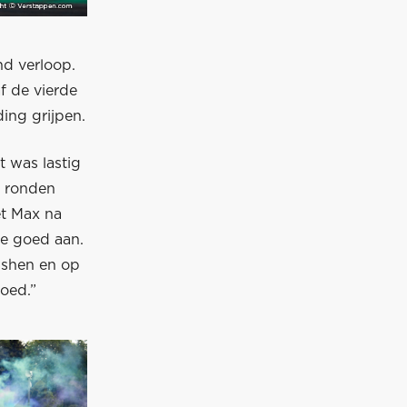
d verloop.
f de vierde
ing grijpen.
t was lastig
r ronden
et Max na
de goed aan.
pushen en op
goed.”