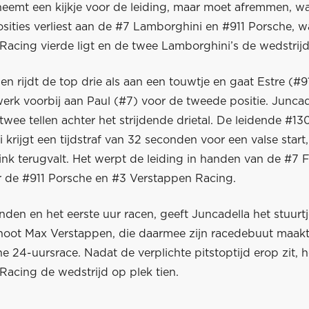
neemt een kijkje voor de leiding, maar moet afremmen, wa
osities verliest aan de #7 Lamborghini en #911 Porsche, 
Racing vierde ligt en de twee Lamborghini’s de wedstrij
en rijdt de top drie als aan een touwtje en gaat Estre (#9
rk voorbij aan Paul (#7) voor de tweede positie. Juncade
wee tellen achter het strijdende drietal. De leidende #13
krijgt een tijdstraf van 32 seconden voor een valse star
ink terugvalt. Het werpt de leiding in handen van de #7 
 de #911 Porsche en #3 Verstappen Racing.
den en het eerste uur racen, geeft Juncadella het stuurt
noot Max Verstappen, die daarmee zijn racedebuut maakt
e 24-uursrace. Nadat de verplichte pitstoptijd erop zit, h
Racing de wedstrijd op plek tien.