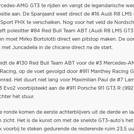
rcedes-AMG GT3 te rijden en vangt de legendarische wed
ositie aan. De Spanjaard weet direct de #16 Audi R8 LMS 
 Sport PHX te verschalken. Nog voor het veld de Nordsch
eeft polesitter #84 Red Bull Team ABT (Audi R8 LMS GT3 
n moet Mirko Bortolotti direct een pitstop maken. De oor
t met Juncadella in de chicane direct na de start.
eidt de #130 Red Bull Team ABT voor de #3 Mercedes-
Racing, op de voet gevolgd door #911 Manthey Racing
nrad. Het duurt niet lang voor Maximilian Paul de #7 La
 Evo2 voorbijsteekt aan de #911 Porsche 911 GT3 R (99
chter het stuur.
 ronde komen de eerste achterblijvers uit de derde en la
n zicht. Het is de kunst om met de snelste GT3-auto’s het
k voorbij te steken gedurende de resterende ruim 23,5 uu