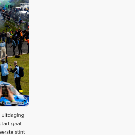
 uitdaging
tart gaat
erste stint