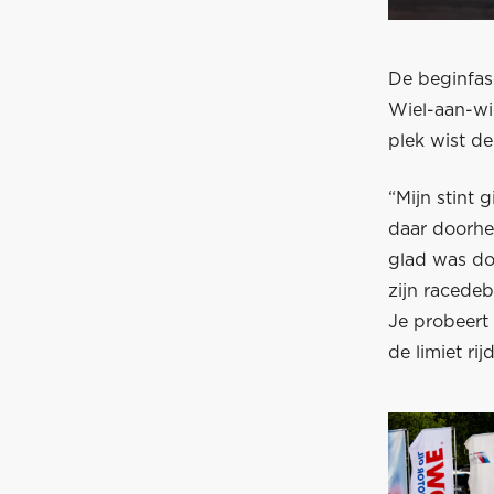
De beginfas
Wiel-aan-wi
plek wist de
“Mijn stint 
daar doorhe
glad was do
zijn racede
Je probeert 
de limiet ri