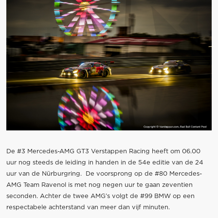
De #3 Mercedes-AMG GT3 Verstappen Racing heeft om 06.00
uur nog steeds de leiding in handen in de 54e editie van de 24
uur van de Nürburgring. De voorsprong op de #80 Mercedes-
AMG Team Ravenol is met nog negen uur te gaan zeventien
seconden. Achter de twee AMG’s volgt de #99 BMW op een
respectabele achterstand van meer dan vijf minuten.