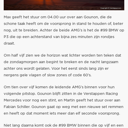
Max geeft het stuur om 04.00 uur over aan Gounon, die de
schone taak heeft om de voorsprong in stand te houden of, beter
nog, uit te breiden. Achter de beide AMG’s is het de #99 BMW op
P3 die op een achterstand van bijna zes minuten zijn rondjes
draait.
Om half vijf zien we de horizon wat lichter worden ten teken dat
de zondagmorgen aan begint te breken en de nacht langzaam
achter ons wordt gelaten. Voor het eerst sinds lang zijn er
nergens gele vlagen of slow zones of code 60’s.
Om tien over vijf komen de leidende AMG’s binnen voor hun
volgende pitstop. Gounon blijft zitten in de Verstappen Racing
Mercedes voor nog een stint, en Martin geeft het stuur over aan
Fabian Schiller. Gounon gaat op weg met een nieuwe set remmen
en heeft op dat moment iets meer dan elf seconde voorsprong.
Niet lang daarna komt ook de #99 BMW binnen die op vijf en een