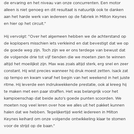
de ervaring en het niveau van onze concurrenten. Een motor
alleen is niet genoeg en dit resultaat is natuurlijk ook te danken
aan het harde werk van iedereen op de fabriek in Milton Keynes
en hier op het circuit."
Hij vervolgt: "Over het algemeen hebben we de achterstand op
de koplopers misschien iets verkleind en dat bevestigt dat we op
de goede weg zijn. Toch zijn we er ons terdege van bewust dat
de volgende drie tot vijf tienden die we moeten zien te winnen
altijd het moeilijkst zijn. Max was zoals altijd sterk, erg snel en zeer
constant. Hij wist precies wanneer hij druk moest zetten. Isack zat
op tempo en kwam vanaf het begin van het weekend in het juiste
ritme. Hij leverde een indrukwekkende prestatie, ook al kreeg hij
te maken met een paar straffen. Het was belangrijk voor het
kampioenschap dat beide auto's goede punten scoorden. We
moeten nog veel leren over hoe we alles uit het pakket kunnen
halen dat we hebben. Tegelijkertijd werkt iedereen in Milton
Keynes keihard om onze volgende ontwikkeling klaar te stomen
voor de strijd op de baan."