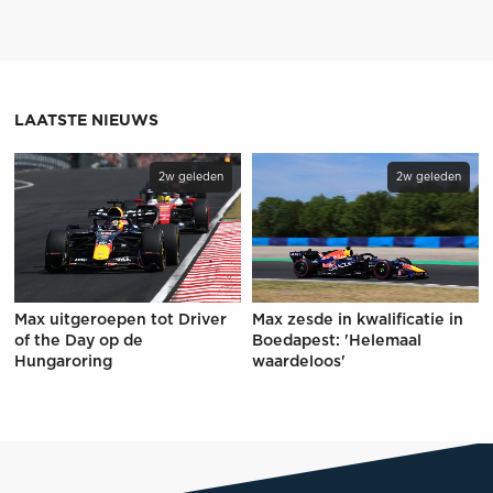
LAATSTE NIEUWS
2w geleden
2w geleden
Max uitgeroepen tot Driver
Max zesde in kwalificatie in
of the Day op de
Boedapest: 'Helemaal
Hungaroring
waardeloos'