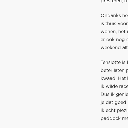
presteren, d
Ondanks het
is thuis voo
wonen, het i
er ook nog e
weekend alti
Tenslotte is
beter laten 
kwaad. Het 
ik wilde rac
Dus ik genie
je dat goed 
ik echt plez
paddock met