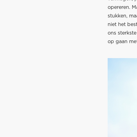
opereren. M
stukken, ma
niet het bes
ons sterkst
op gaan met