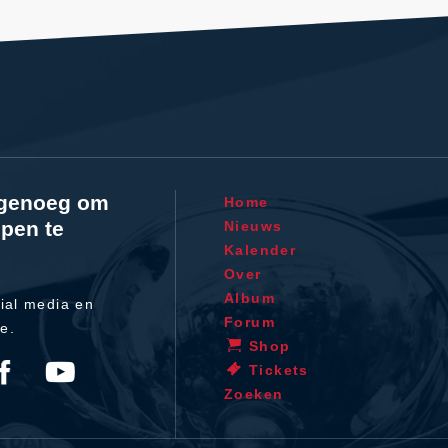
l genoeg om
Home
pen te
Nieuws
Kalender
Over
Album
ial media en
Forum
te.
Shop
Tickets
Zoeken