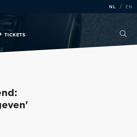
/
NL
EN
TICKETS
end:
geven'