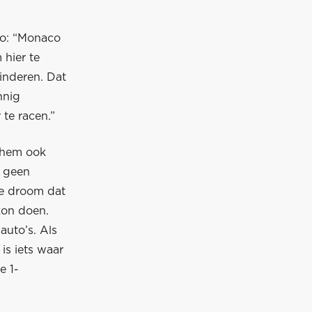
co: “Monaco
 hier te
kinderen. Dat
nnig
 te racen.”
n hem ook
r geen
de droom dat
 kon doen.
auto’s. Als
is iets waar
e 1-