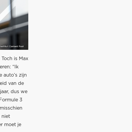
 Toch is Max
eren: “Ik
 auto’s zijn
eid van de
jaar, dus we
 Formule 3
t misschien
 niet
r moet je