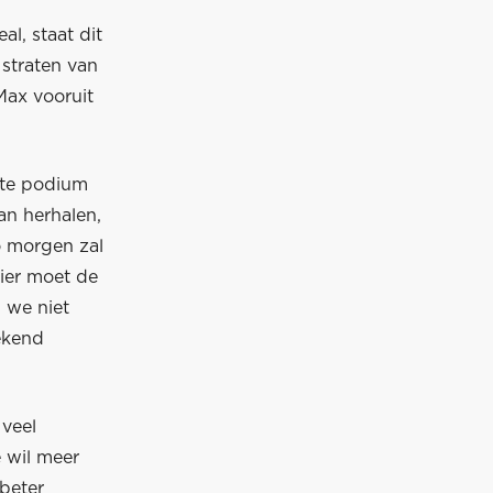
l, staat dit
straten van
Max vooruit
ste podium
an herhalen,
to morgen zal
hier moet de
 we niet
ekend
veel
e wil meer
 beter