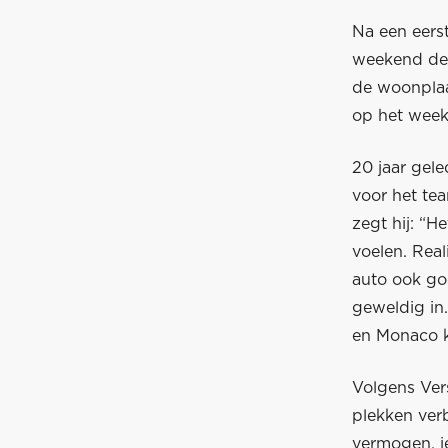
Na een eers
weekend de 
de woonplaa
op het wee
20 jaar gel
voor het te
zegt hij: “H
voelen. Real
auto ook go
geweldig in
en Monaco k
Volgens Ver
plekken verb
vermogen, je