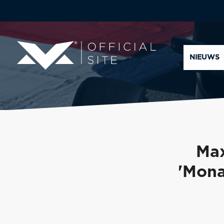
NIEUWS
Max
'Mona