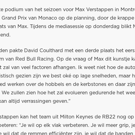
te podium van het seizoen voor Max Verstappen in Montrea
Grand Prix van Monaco op de planning, door de krappe 
ts van Max. Tijdens de mediasessie op donderdag blikt 
kend.
eden pakte David Coulthard met een derde plaats het eer
am van Red Bull Racing. Op de vraag of Max dit kunstje k
et zal van veel factoren afhangen. Ik weet niet hoe de au
istisch gezien zijn we best oké op lage snelheden, maar 
ed werken over de hobbels en de kerbstones en daar zijn
. We zullen zien hoe het zal evolueren gedurende het we
an altijd verrassingen geven."
stappen kan het team uit Milton Keynes de RB22 nog op 
eteren: “Je wil op elk vlak verbeteren. Je wil meer grip, j
 wil dat de remmen efficiënter zijn, je wil dat de banden