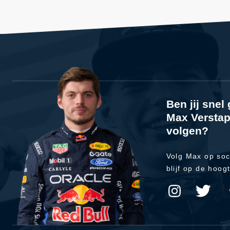
Ben jij sne
Max Verstap
volgen?
Volg Max op soc
blijf op de hoog