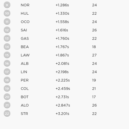
9
NOR
+1.286s
24
10
HUL
+1.330s
22
11
OCO
+1.558s
24
12
SAI
+1.616s
26
13
GAS
+1.760s
22
14
BEA
+1.767s
18
15
LAW
+1.867s
27
16
ALB
+2.081s
24
17
LIN
+2.198s
24
18
PER
+2.225s
19
19
COL
+2.459s
21
20
BOT
+2.731s
17
21
ALO
+2.847s
26
22
STR
+3.201s
22