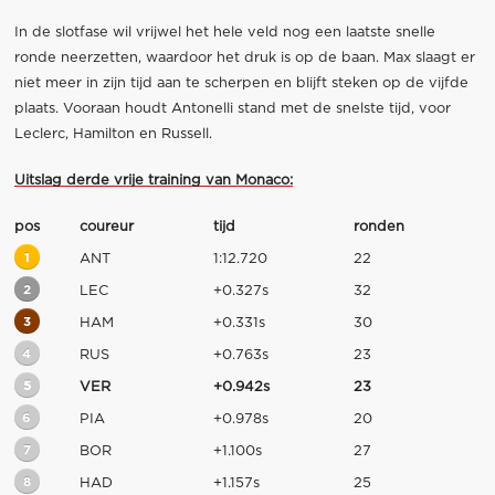
In de slotfase wil vrijwel het hele veld nog een laatste snelle
ronde neerzetten, waardoor het druk is op de baan. Max slaagt er
niet meer in zijn tijd aan te scherpen en blijft steken op de vijfde
plaats. Vooraan houdt Antonelli stand met de snelste tijd, voor
Leclerc, Hamilton en Russell.
Uitslag derde vrije training van Monaco:
pos
coureur
tijd
ronden
1
ANT
1:12.720
22
2
LEC
+0.327s
32
3
HAM
+0.331s
30
4
RUS
+0.763s
23
5
VER
+0.942s
23
6
PIA
+0.978s
20
7
BOR
+1.100s
27
8
HAD
+1.157s
25