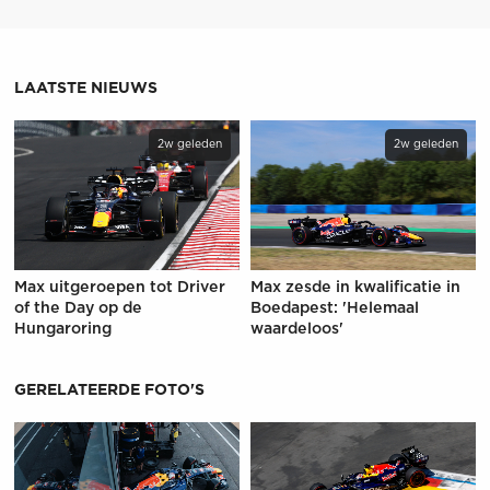
LAATSTE NIEUWS
2w geleden
2w geleden
Max uitgeroepen tot Driver
Max zesde in kwalificatie in
of the Day op de
Boedapest: 'Helemaal
Hungaroring
waardeloos'
GERELATEERDE FOTO'S