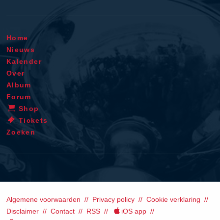
Home
Nieuws
Kalender
Over
Album
Forum
Shop
Tickets
Zoeken
Algemene voorwaarden
Privacy policy
Cookie verklaring
Disclaimer
Contact
RSS
iOS app