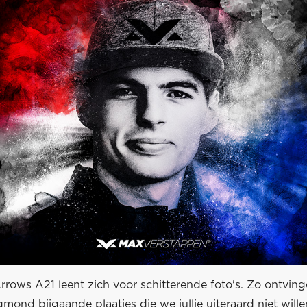
rrows A21 leent zich voor schitterende foto's. Zo ontvin
mond bijgaande plaatjes die we jullie uiteraard niet wille