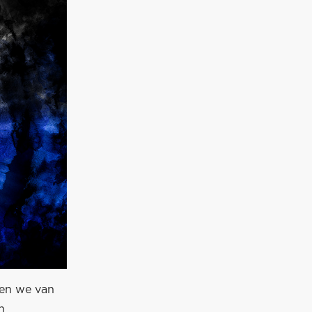
gen we van
n