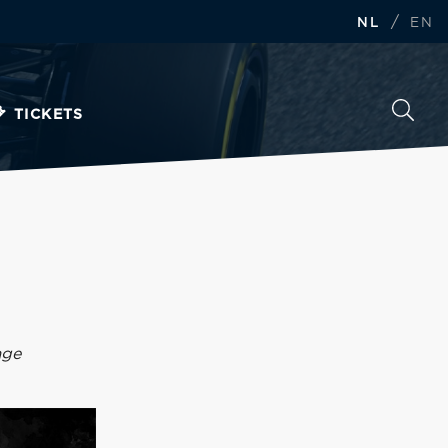
/
NL
EN
TICKETS
age