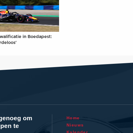
walificatie in Boedapest:
rdeloos'
l genoeg om
Home
pen te
Nieuws
Kalender