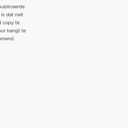
publiceerde
is dat niet
d copy te
uur hangt te
 komend