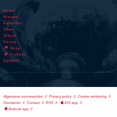
Home
Nieuws
Kalender
Over
Album
Forum
Shop
Tickets
Zoeken
Algemene voorwaarden
Privacy policy
Cookie verklaring
Disclaimer
Contact
RSS
iOS app
Android app