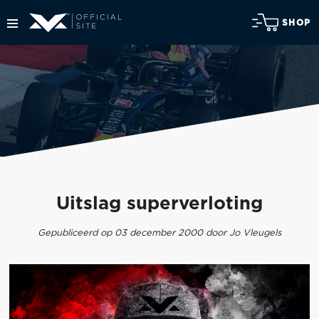
SHOP
Uitslag superverloting
Gepubliceerd op 03 december 2000 door Jo Vleugels