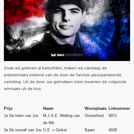
Zoals wij gisteren al beloofden, maken wij vandaag de
prijswinnaars bekend van de door de fanclub georganiseerde
verloting. Uit de door Jos getrokken loten kwamen de volgende
winnaars uit de bus.
Prijs
Naam
Woonplaats
Lidnummer
1e De helm van Jos
M.J.A.E. Welling van
Oosterhout
9971
de Wit
2e De overall van Jos
G.E. v Ginkel
Baarn
4028