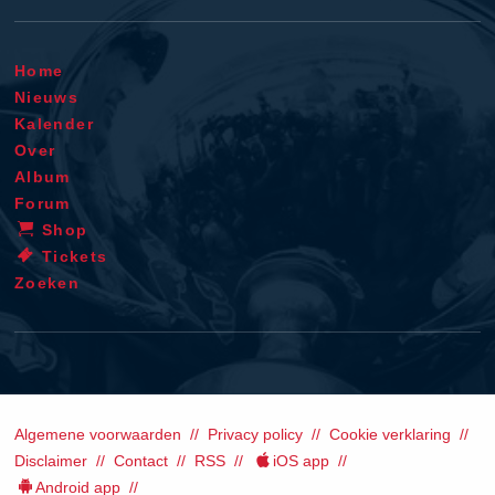
Home
Nieuws
Kalender
Over
Album
Forum
Shop
Tickets
Zoeken
Algemene voorwaarden
Privacy policy
Cookie verklaring
Disclaimer
Contact
RSS
iOS app
Android app