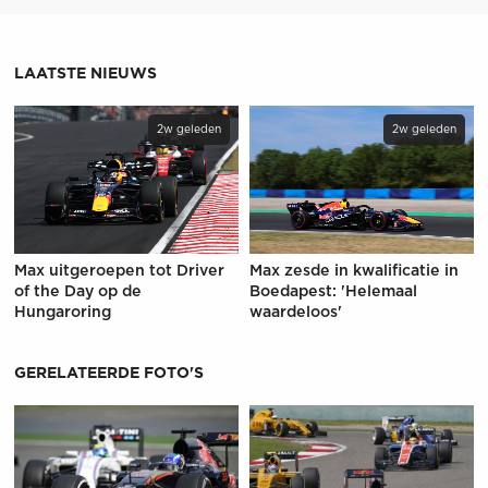
LAATSTE NIEUWS
2w geleden
2w geleden
Max uitgeroepen tot Driver
Max zesde in kwalificatie in
of the Day op de
Boedapest: 'Helemaal
Hungaroring
waardeloos'
GERELATEERDE FOTO'S