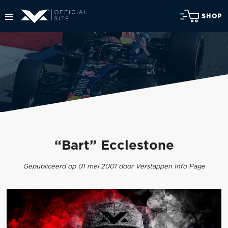
SHOP
“Bart” Ecclestone
Gepubliceerd op 01 mei 2001 door Verstappen Info Page