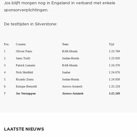
Jos blijft morgen nog in Engeland in verband met enkele
sponsorverplichtingen.
De testtijden in Silverstone:
Pos.
Coureur
Team
Tijd
1
Olivier Panis
BAR-Honda
1:23.784
2
Jarno Trulli
Jordan-Honda
1:23.920
3
Patrick Lemarie
BAR-Honda
1:24.370
4
Nick Heidfeld
Sauber
1:24.676
5
Ricardo Zonta
Jordan-Honda
1:24.939
6
Enrique Bernoldi
Arrows-Asiatech
1:25.218
7
Jos Verstappen
Arrows-Asiatech
1:25.349
LAATSTE NIEUWS