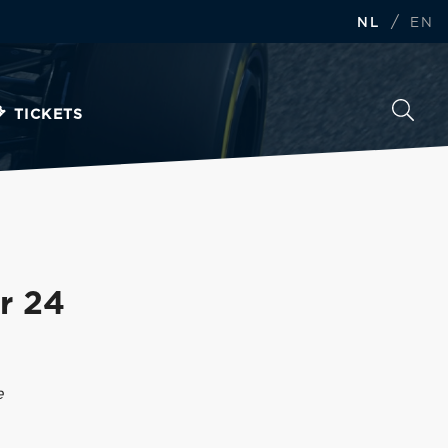
/
NL
EN
TICKETS
r 24
e