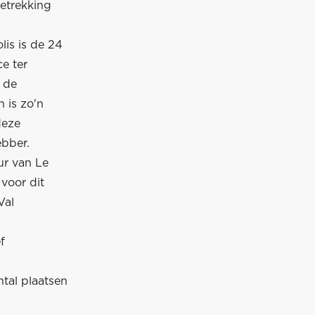
etrekking
is is de 24
e ter
n de
 is zo'n
deze
ebber.
ur van Le
voor dit
Val
f
ntal plaatsen