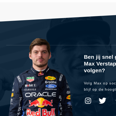
Ben jij sne
Max Verstap
volgen?
Volg Max op soc
blijf op de hoog