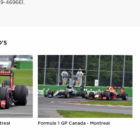
29-469661.
'S
treal
Formule 1 GP Canada - Montreal