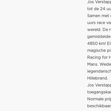
Jos Verstap
tot de 24 u
Samen met d
uurs race v
wereld. De r
gemiddelde 
4850 km! El
magische pi
Racing for 
Mans. Weder
legendarisc
Hillebrand.
Jos Verstapp
toegangskaa
Normale pri
beschikbaar,