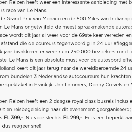
pen Reizen heeft weer een interessante aanbieding met b
urs race van Le Mans.
e Grand Prix van Monaco en de 500 Miles van Indianapol
an Le Mans ongetwijfeld de meest spraakmakende autorac
ace wordt dit jaar al weer voor de 69ste keer verreden e
afstand die de coureurs tegenwoordig in 24 uur afleggen
k jaar bivakkeren er weer ruim 250.000 bezoekers rond 
ste. Le Mans is een absolute must voor de autosportliefh
Holland keert dit jaar terug naar de wereldberoemde 24 u
om bundelen 3 Nederlandse autocoureurs hun krachten 
he spektakel in Frankijk: Jan Lammers, Donny Crevels en 
en Reizen heeft een 2 daagse royal class busreis inclusie
rt en reisbegeleiding naar dit evenement georganiseerd;
js
Fl. 399,-
. Nu voor slechts
Fl. 299,-
. Er is een beperkt aa
 dus reageer snel!