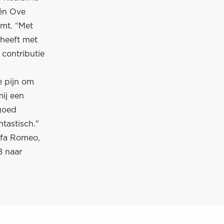
één Ove
omt. “Met
 heeft met
 contributie
e pijn om
ij een
 goed
tastisch."
lfa Romeo,
8 naar