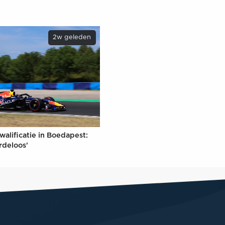
2w geleden
walificatie in Boedapest:
rdeloos'