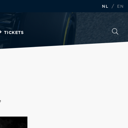
/
NL
EN
TICKETS
a
e