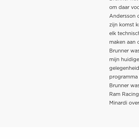
om daar voo
Andersson op
zijn komst k
elk technisc
maken aan o
Brunner was
mijn huidige
gelegenheid
programma he
Brunner was 
Ram Racing.
Minardi over