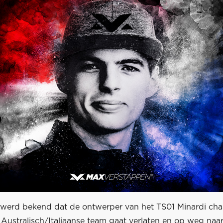
erd bekend dat de ontwerper van het TS01 Minardi cha
Australisch/Italiaanse team gaat verlaten en op weg naar