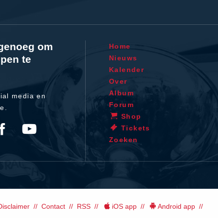
l genoeg om
Home
pen te
Nieuws
Kalender
Over
Album
ial media en
Forum
te.
Shop
Tickets
Zoeken
Disclaimer
Contact
RSS
iOS app
Android app