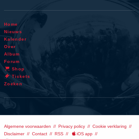
Home
Nieuws
Kalender
Over
Album
Forum
Shop
Tickets
Zoeken
Algemene voorwaarden
Privacy policy
Cookie verklaring
Disclaimer
Contact
RSS
iOS app