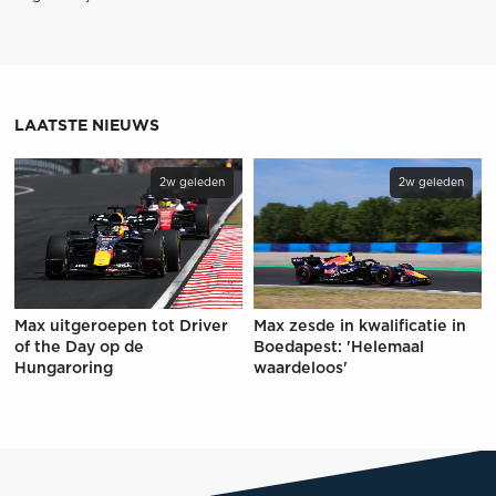
LAATSTE NIEUWS
2w geleden
2w geleden
Max uitgeroepen tot Driver
Max zesde in kwalificatie in
of the Day op de
Boedapest: 'Helemaal
Hungaroring
waardeloos'