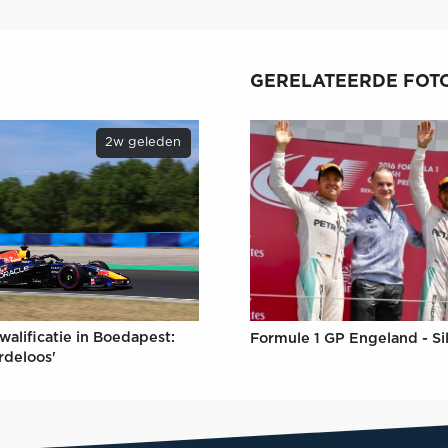
GERELATEERDE FOTO
2w geleden
walificatie in Boedapest:
Formule 1 GP Engeland - Si
rdeloos'