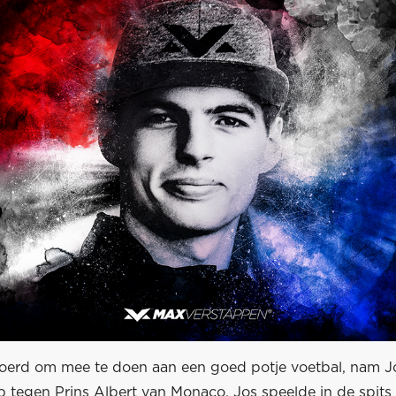
roerd om mee te doen aan een goed potje voetbal, nam J
tegen Prins Albert van Monaco. Jos speelde in de spits v