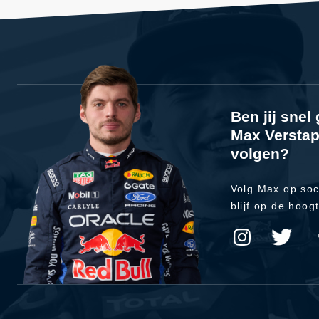
Ben jij sne
Max Verstap
volgen?
Volg Max op soc
blijf op de hoog