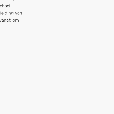
ichael
leiding van
 vanaf: om