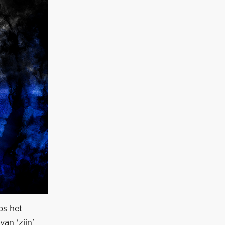
os het
an 'zijn'