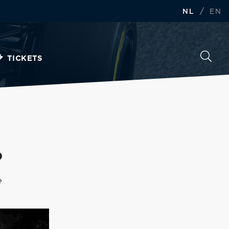
/
NL
EN
TICKETS
o
e