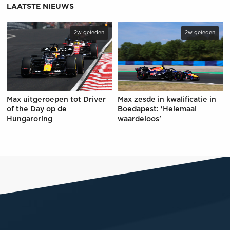
LAATSTE NIEUWS
2w geleden
2w geleden
Max uitgeroepen tot Driver
Max zesde in kwalificatie in
of the Day op de
Boedapest: 'Helemaal
Hungaroring
waardeloos'