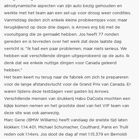
aërodynamische aspecten van zijn auto bezig gehouden en
werkte met het team aan een set-up voor droog weer condities.
Vanmiddag deden zich enkele kleine probleempjes voor, maar
terugkijkend op deze drie dagen, is Arrows erg blij met de
vooruitgang die ze gemaakt hebben. Jos heeft 77 ronden
gereden en is tevreden over het werk dat deze laatste dag
verricht is: "Ik had een paar problemen, maar niets serieus. We
hebben wat verschillende dingen uitgeprobeerd op de auto. Ik
denk dat we enkele nuttige dingen voor Canada geleerd
hebben."
Het team keert nu terug naar de fabriek om zich te prepareren
voor de lange afstandsvlucht voor de Grand Prix van Canada. Er
waren tijdens deze testdagen veel gasten bij Arrows.
Verschillende mensen van drukkerij Habo DaCosta mochten een
kijkje komen nemen en het grootste deel van het VIP team van
deze site was ook aanwezig.
Marc Gene (BMW Williams) heeft vandaag de snelste tijd laten
klokken: 1:14.401. Michael Schumacher, Coulthard, Panis en Trulli
reden ook 1:14ers. Jos sloot de dag af met 1:15.379 en Bernoldi