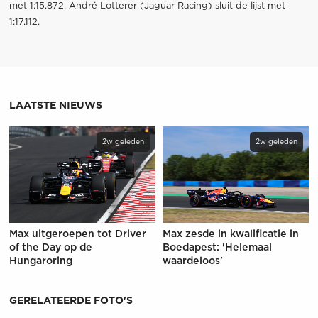
met 1:15.872. André Lotterer (Jaguar Racing) sluit de lijst met
1:17.112.
LAATSTE NIEUWS
2w geleden
2w geleden
Max uitgeroepen tot Driver
Max zesde in kwalificatie in
of the Day op de
Boedapest: 'Helemaal
Hungaroring
waardeloos'
GERELATEERDE FOTO'S