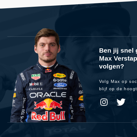
Ben jij sne
Max Verstap
volgen?
Volg Max op soc
blijf op de hoog