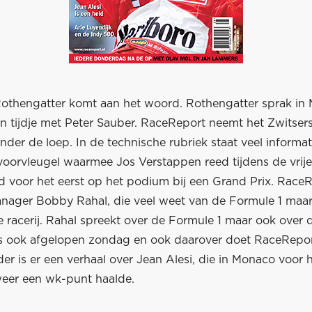
thengatter komt aan het woord. Rothengatter sprak in
n tijdje met Peter Sauber. RaceReport neemt het Zwitser
nder de loep. In de technische rubriek staat veel informat
oorvleugel waarmee Jos Verstappen reed tijdens de vrije 
d voor het eerst op het podium bij een Grand Prix. Race
ager Bobby Rahal, die veel weet van de Formule 1 maar
 racerij. Rahal spreekt over de Formule 1 maar ook over 
s ook afgelopen zondag en ook daarover doet RaceRepor
der is er een verhaal over Jean Alesi, die in Monaco voor h
weer een wk-punt haalde.