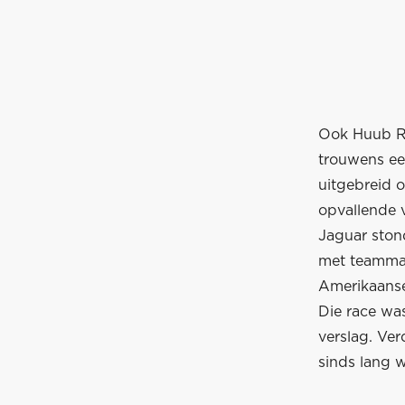
Ook Huub Ro
trouwens ee
uitgebreid o
opvallende v
Jaguar ston
met teamman
Amerikaanse
Die race wa
verslag. Ver
sinds lang 