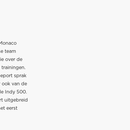
 Monaco
se team
ie over de
trainingen.
Report sprak
 ook van de
de Indy 500.
t uitgebreid
et eerst