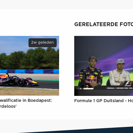
GERELATEERDE FOTO
2w geleden
walificatie in Boedapest:
Formule 1 GP Duitsland - 
rdeloos'