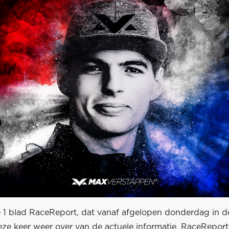
 1 blad RaceReport, dat vanaf afgelopen donderdag in de 
ze keer weer over van de actuele informatie. RaceReport 