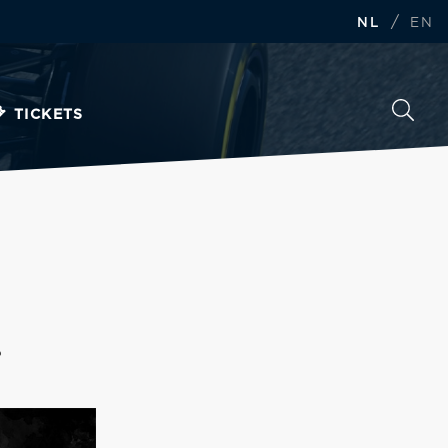
/
NL
EN
TICKETS