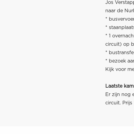
Jos Verstap
naar de Nurb
* busvervoe
* staanplaa
* 1 overnac
circuit) op 
* bustransfe
* bezoek aa
Kijk voor me
Laatste kam
Er zijn nog 
circuit. Pri