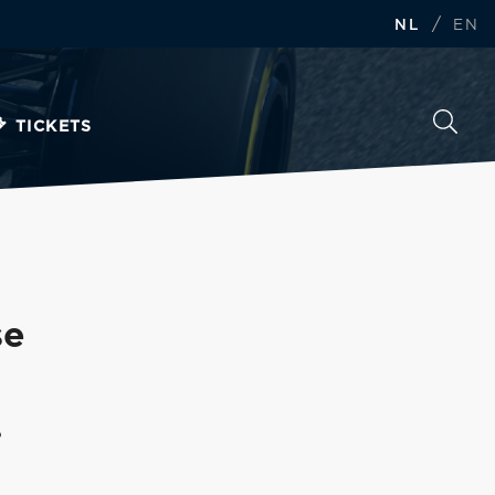
/
NL
EN
TICKETS
se