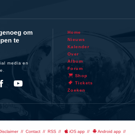
l genoeg om
Home
pen te
Nieuws
Kalender
Over
Album
ial media en
Forum
te.
Shop
Tickets
Zoeken
Disclaimer
Contact
RSS
iOS app
Android app