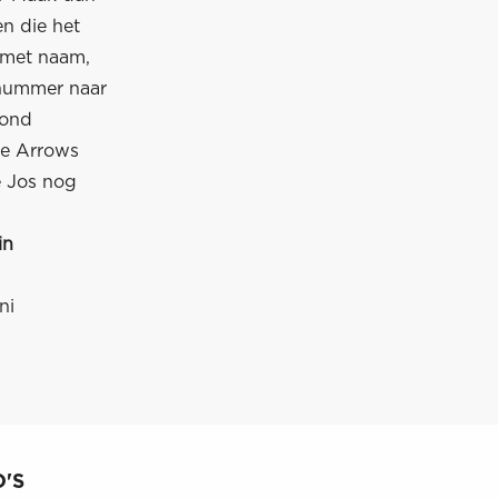
n die het
 met naam,
nnummer naar
mond
de Arrows
e Jos nog
in
ni
'S