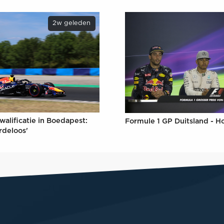
2w geleden
walificatie in Boedapest:
Formule 1 GP Duitsland - 
rdeloos'