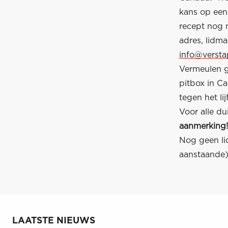
kans op een
recept nog 
adres, lidm
info@verst
Vermeulen g
pitbox in C
tegen het lijf
Voor alle du
aanmerking!
Nog geen lid
aanstaande)
LAATSTE NIEUWS