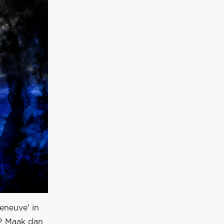
leneuve' in
n? Maak dan