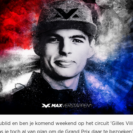
ublid en ben je komend weekend op het circuit 'Gilles Vil
 je toch al van plan om de Grand Prix daar te bezoeke