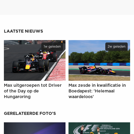
LAATSTE NIEUWS
1w geleden
2w geleden
Max uitgeroepen tot Driver
Max zesde in kwalificatie in
of the Day op de
Boedapest: 'Helemaal
Hungaroring
waardeloos'
GERELATEERDE FOTO'S