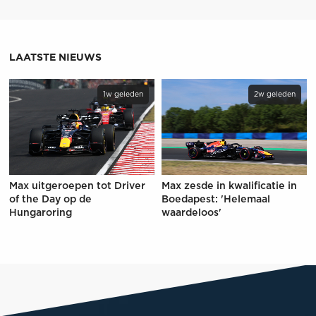
LAATSTE NIEUWS
1w geleden
2w geleden
Max uitgeroepen tot Driver
Max zesde in kwalificatie in
of the Day op de
Boedapest: 'Helemaal
Hungaroring
waardeloos'