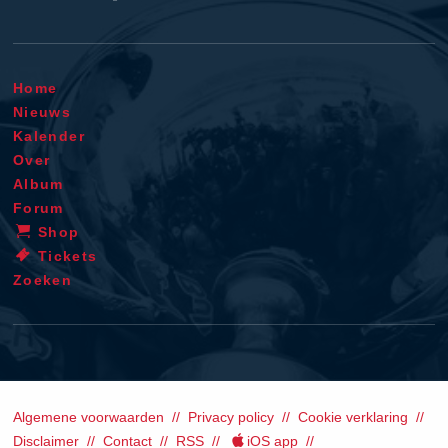
Home
Nieuws
Kalender
Over
Album
Forum
Shop
Tickets
Zoeken
Algemene voorwaarden
Privacy policy
Cookie verklaring
Disclaimer
Contact
RSS
iOS app