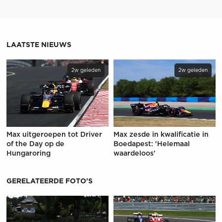
LAATSTE NIEUWS
2w geleden
2w geleden
Max uitgeroepen tot Driver
Max zesde in kwalificatie in
of the Day op de
Boedapest: 'Helemaal
Hungaroring
waardeloos'
GERELATEERDE FOTO'S