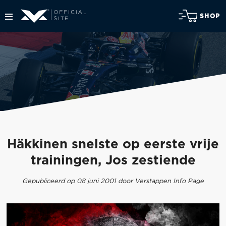
SHOP
Häkkinen snelste op eerste vrije
trainingen, Jos zestiende
Gepubliceerd op 08 juni 2001 door Verstappen Info Page