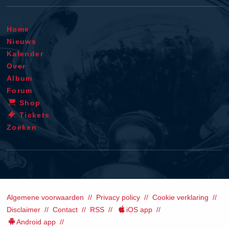
Home
Nieuws
Kalender
Over
Album
Forum
Shop
Tickets
Zoeken
Algemene voorwaarden
Privacy policy
Cookie verklaring
Disclaimer
Contact
RSS
iOS app
Android app