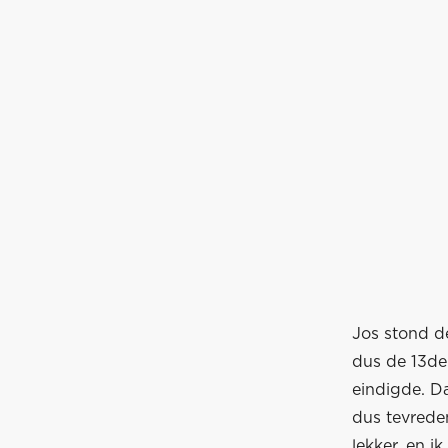
Jos stond de
dus de 13de 
eindigde. Da
dus tevreden
lekker, en i