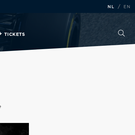
/
NL
EN
TICKETS
e