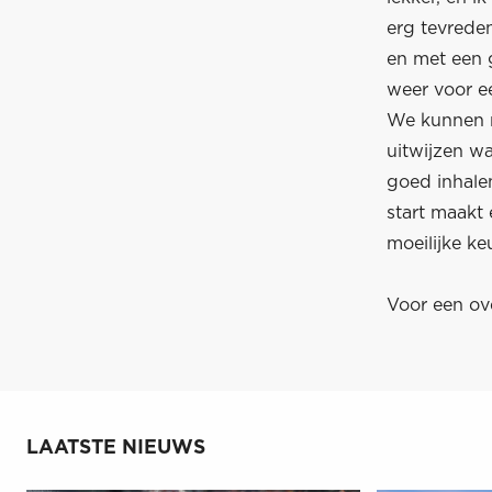
erg tevrede
en met een g
weer voor e
We kunnen m
uitwijzen wa
goed inhalen
start maakt 
moeilijke ke
Voor een ov
LAATSTE NIEUWS