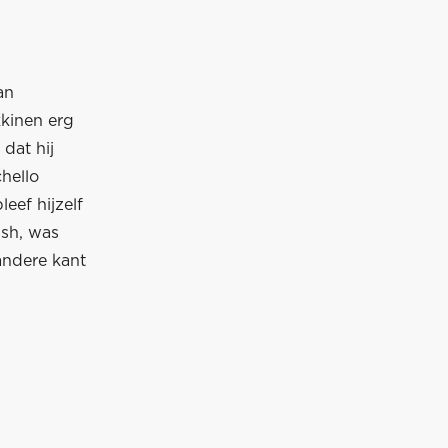
an
kkinen erg
dat hij
hello
leef hijzelf
ish, was
 andere kant