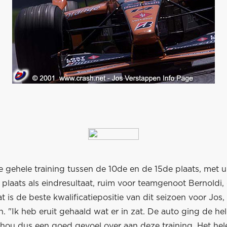
 gehele training tussen de 10de en de 15de plaats, met ui
plaats als eindresultaat, ruim voor teamgenoot Bernoldi, 
t is de beste kwalificatiepositie van dit seizoen voor Jos,
. "Ik heb eruit gehaald wat er in zat. De auto ging de hel
k hou dus een goed gevoel over aan deze training. Het hel