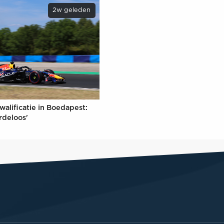
2w geleden
walificatie in Boedapest:
rdeloos'