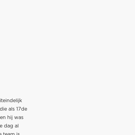
teindelijk
die als 17de
 en hij was
e dag al
e team is