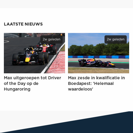
LAATSTE NIEUWS
2w geleden
2w geleden
Max uitgeroepen tot Driver
Max zesde in kwalificatie in
of the Day op de
Boedapest: 'Helemaal
Hungaroring
waardeloos'