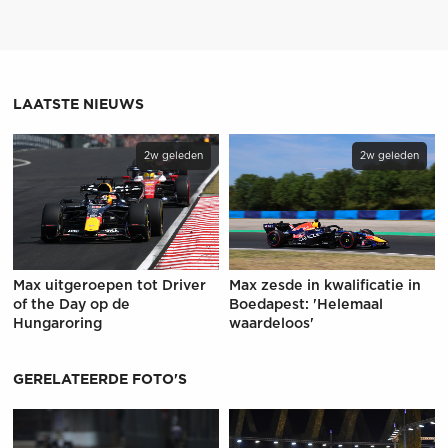
LAATSTE NIEUWS
2w geleden
2w geleden
Max uitgeroepen tot Driver
Max zesde in kwalificatie in
of the Day op de
Boedapest: 'Helemaal
Hungaroring
waardeloos'
GERELATEERDE FOTO'S