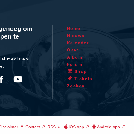
l genoeg om
Home
pen te
Nieuws
Kalender
Over
Album
ial media en
Forum
te.
Shop
Tickets
Zoeken
Disclaimer
Contact
RSS
iOS app
Android app