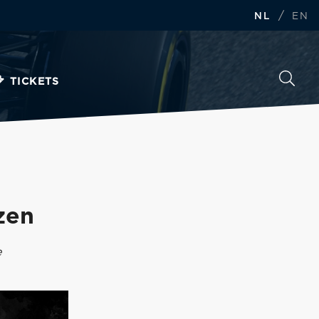
/
NL
EN
TICKETS
zen
e