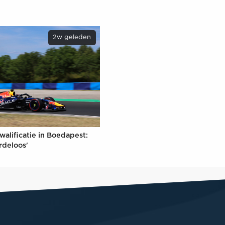
2w geleden
walificatie in Boedapest:
rdeloos'