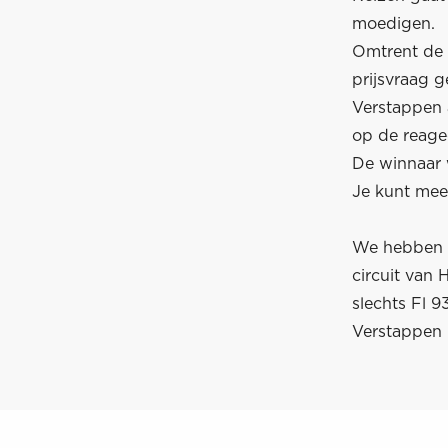
moedigen.
Omtrent de 
prijsvraag g
Verstappen 
op de reag
De winnaar 
Je kunt meed
We hebben n
circuit van 
slechts Fl 9
Verstappen 