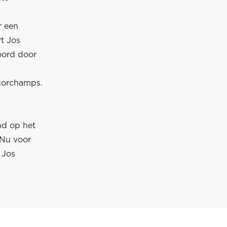
r een
rt Jos
oord door
ncorchamps.
nd op het
 Nu voor
 Jos