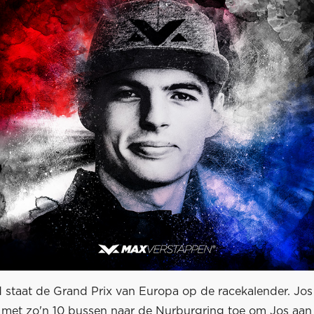
 staat de Grand Prix van Europa op de racekalender. Jo
 met zo'n 10 bussen naar de Nurburgring toe om Jos aan