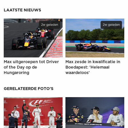
LAATSTE NIEUWS
2w geleden
2w geleden
Max uitgeroepen tot Driver
Max zesde in kwalificatie in
of the Day op de
Boedapest: 'Helemaal
Hungaroring
waardeloos'
GERELATEERDE FOTO'S