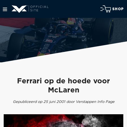
SHOP
Ferrari op de hoede voor
McLaren
Gepubliceerd op 25 juni 2001 door Verstappen Info Page