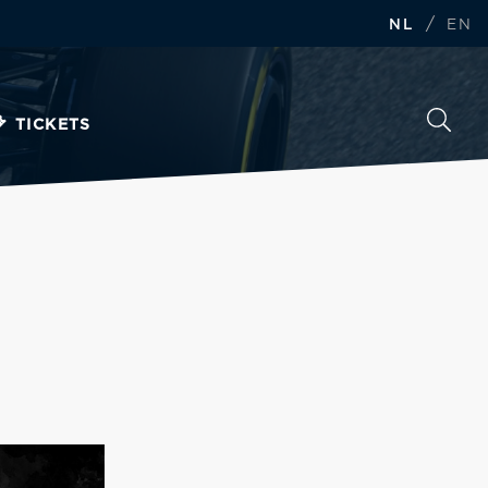
/
NL
EN
TICKETS