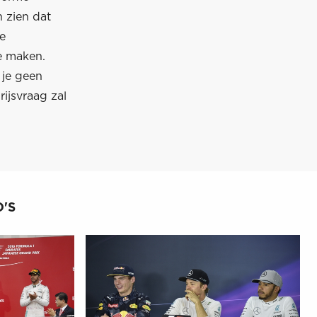
 zien dat
e
e maken.
 je geen
ijsvraag zal
'S