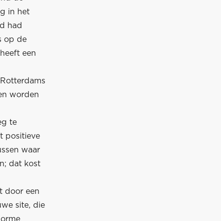
g in het
nd had
s op de
 heeft een
t Rotterdams
men worden
eg te
 positieve
tussen waar
n; dat kost
t door een
uwe site, die
norme