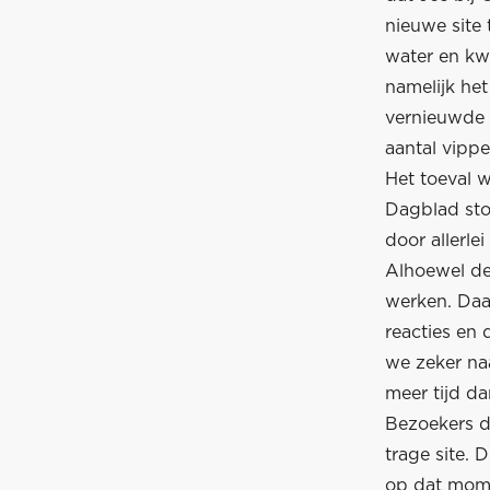
nieuwe site 
water en kw
namelijk he
vernieuwde s
aantal vippe
Het toeval w
Dagblad sto
door allerle
Alhoewel de
werken. Daa
reacties en
we zeker naa
meer tijd d
Bezoekers d
trage site. D
op dat mome