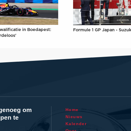
walificatie in Boedapest:
Formule 1 GP Japan - Suzu
rdeloos'
l genoeg om
Home
pen te
Nieuws
Kalender
Over