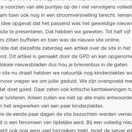
te voorzien van alle puntjes op de i viel vervolgens volledi
am toen ook nog in een stroomversnelling terecht. Iema
t idee opgevat dat het passend was het geweldige nieuw
ite te presenteren. Dat hebben we geweten. Tot half vijf
rs zitten buffelen en toen was de nieuwe site online.
ilde dat diezelfde zaterdag een artikel over de site in he
nd. Dit artikel is gemaakt door de GPD en kan opgeno
i lokale nieuwsbladen dus hou je brievenbus in de gaten.
 site nu draait hebben we natuurlijk nog kinderziektes w
rvoor vragen we om jullie geduld. We zijn overspoeld met
 dat doet goed. Daar zaten ook kritische kanttekeningen 
r luisteren. Alleen zullen we niet op alle mails antwoorde
an het wegwerken van een paar kinderziektes.
ie de eerste paar dagen de site bezochten werden verras
it is een fenomeen van tijdelijke aard. Bij een volledig nie
nt ook nog eens veel bezoekers trekt, moet de server e