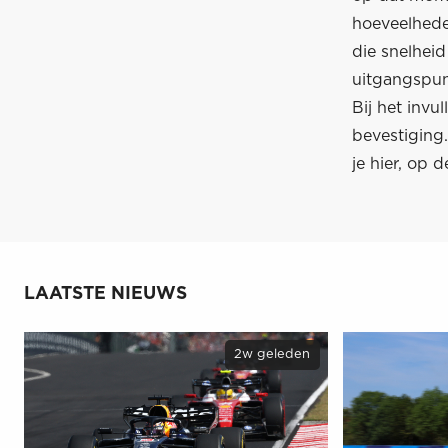
hoeveelheden
die snelhei
uitgangspun
Bij het invu
bevestiging.
je hier, op 
LAATSTE NIEUWS
2w geleden