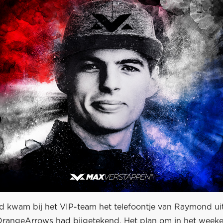
d kwam bij het VIP-team het telefoontje van Raymond ui
 OrangeArrows had bijgetekend. Het plan om in het week