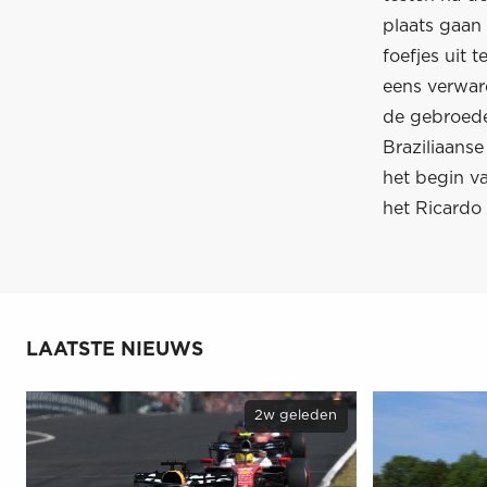
plaats gaan
foefjes uit 
eens verwar
de gebroede
Braziliaanse
het begin va
het Ricardo 
LAATSTE NIEUWS
2w geleden