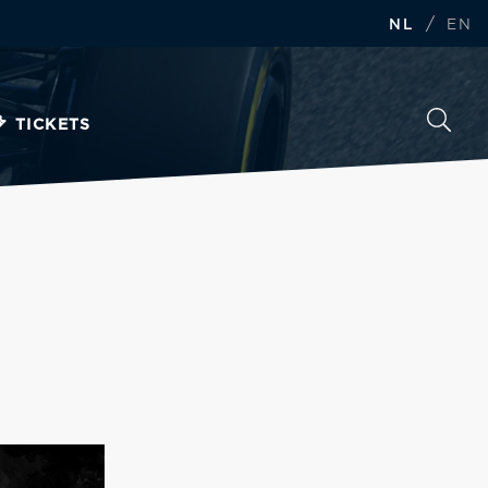
/
NL
EN
TICKETS