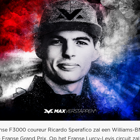
anse F3000 coureur Ricardo Sperafico zal een Williams
 Franse Grand Prix. Op het Franse Lurcy-Levis circuit za