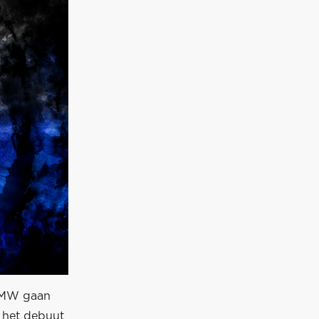
-BMW gaan
l het debuut