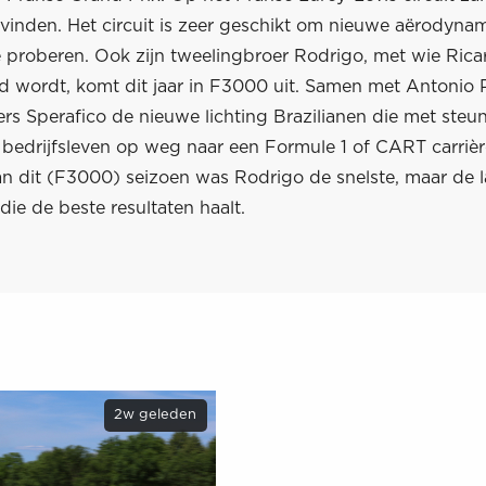
 vinden. Het circuit is zeer geschikt om nieuwe aërodyna
te proberen. Ook zijn tweelingbroer Rodrigo, met wie Rica
d wordt, komt dit jaar in F3000 uit. Samen met Antonio P
rs Sperafico de nieuwe lichting Brazilianen die met steu
 bedrijfsleven op weg naar een Formule 1 of CART carrièr
n dit (F3000) seizoen was Rodrigo de snelste, maar de laa
die de beste resultaten haalt.
2w geleden