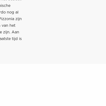
mische
rdo nog al
izzonia zijn
n van het
e zijn. Aan
tste tijd is