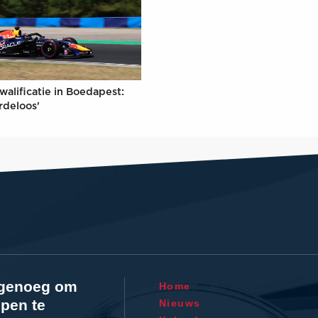
walificatie in Boedapest:
rdeloos'
l genoeg om
Home
pen te
Nieuws