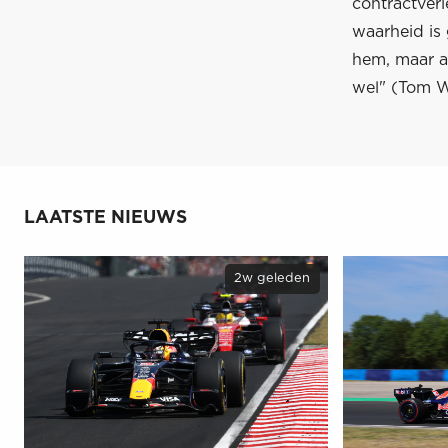
contractverl
waarheid is
hem, maar a
wel" (Tom W
LAATSTE NIEUWS
2w geleden