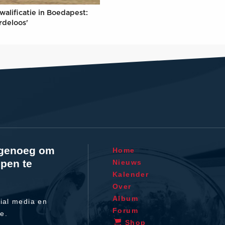
walificatie in Boedapest:
rdeloos'
l genoeg om
Home
pen te
Nieuws
Kalender
Over
Album
ial media en
Forum
te.
Shop