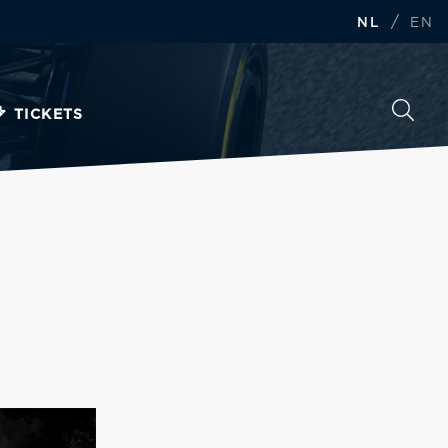
/
NL
EN
TICKETS