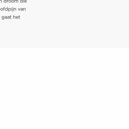
en droom die
ofdpijn van
 gaat het