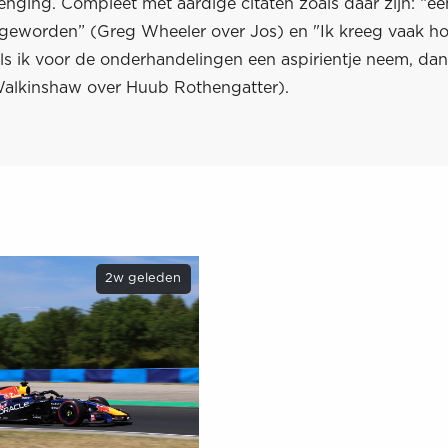
enging. Compleet met aardige citaten zoals daar zijn: “e
 geworden” (Greg Wheeler over Jos) en "Ik kreeg vaak ho
ls ik voor de onderhandelingen een aspirientje neem, dan
alkinshaw over Huub Rothengatter).
2w geleden