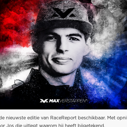
de nieuwste editie van RaceReport beschikbaar. Met opn
r Jos die uitlegt waarom hij heeft bijgetekend.