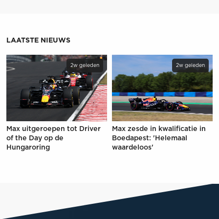
LAATSTE NIEUWS
2w geleden
2w geleden
Max uitgeroepen tot Driver
Max zesde in kwalificatie in
of the Day op de
Boedapest: 'Helemaal
Hungaroring
waardeloos'