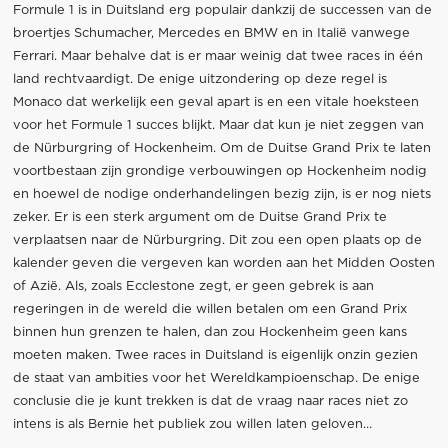
Formule 1 is in Duitsland erg populair dankzij de successen van de
broertjes Schumacher, Mercedes en BMW en in Italië vanwege
Ferrari. Maar behalve dat is er maar weinig dat twee races in één
land rechtvaardigt. De enige uitzondering op deze regel is
Monaco dat werkelijk een geval apart is en een vitale hoeksteen
voor het Formule 1 succes blijkt. Maar dat kun je niet zeggen van
de Nürburgring of Hockenheim. Om de Duitse Grand Prix te laten
voortbestaan zijn grondige verbouwingen op Hockenheim nodig
en hoewel de nodige onderhandelingen bezig zijn, is er nog niets
zeker. Er is een sterk argument om de Duitse Grand Prix te
verplaatsen naar de Nürburgring. Dit zou een open plaats op de
kalender geven die vergeven kan worden aan het Midden Oosten
of Azië. Als, zoals Ecclestone zegt, er geen gebrek is aan
regeringen in de wereld die willen betalen om een Grand Prix
binnen hun grenzen te halen, dan zou Hockenheim geen kans
moeten maken. Twee races in Duitsland is eigenlijk onzin gezien
de staat van ambities voor het Wereldkampioenschap. De enige
conclusie die je kunt trekken is dat de vraag naar races niet zo
intens is als Bernie het publiek zou willen laten geloven…