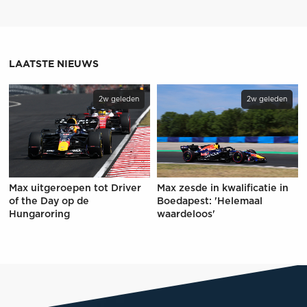
LAATSTE NIEUWS
2w geleden
2w geleden
Max uitgeroepen tot Driver
Max zesde in kwalificatie in
of the Day op de
Boedapest: 'Helemaal
Hungaroring
waardeloos'