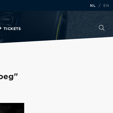
/
NL
EN
TICKETS
oeg"