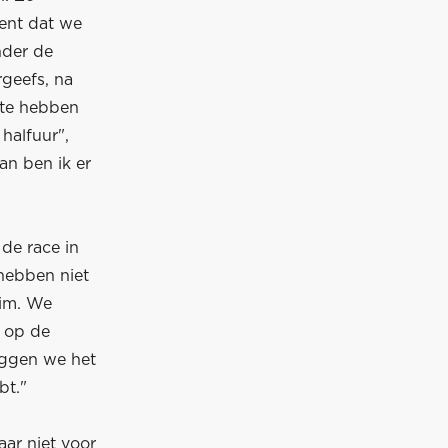
ent dat we
nder de
rgeefs, na
 te hebben
halfuur",
an ben ik er
 de race in
hebben niet
eim. We
n op de
eggen we het
bt."
ar niet voor