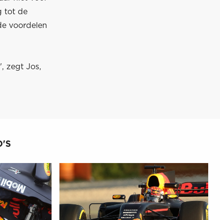
 tot de
de voordelen
, zegt Jos,
'S