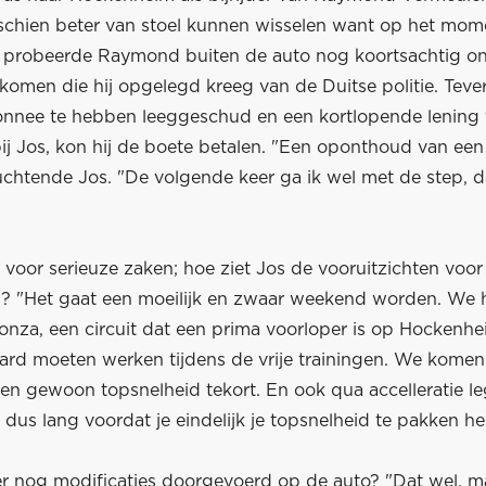
chien beter van stoel kunnen wisselen want op het mom
 probeerde Raymond buiten de auto nog koortsachtig o
 komen die hij opgelegd kreeg van de Duitse politie. Teve
onnee te hebben leeggeschud en een kortlopende lening
ij Jos, kon hij de boete betalen. "Een oponthoud van een 
uchtende Jos. "De volgende keer ga ik wel met de step, d
 voor serieuze zaken; hoe ziet Jos de vooruitzichten voor
 "Het gaat een moeilijk en zwaar weekend worden. We 
onza, een circuit dat een prima voorloper is op Hockenh
hard moeten werken tijdens de vrije trainingen. We kome
ken gewoon topsnelheid tekort. En ook qua accelleratie l
t dus lang voordat je eindelijk je topsnelheid te pakken he
er nog modificaties doorgevoerd op de auto? "Dat wel, ma