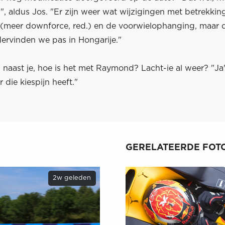
 aldus Jos. "Er zijn weer wat wijzigingen met betrekking
 (meer downforce, red.) en de voorwielophanging, maar 
ervinden we pas in Hongarije."
s naast je, hoe is het met Raymond? Lacht-ie al weer? "Ja"
 die kiespijn heeft."
GERELATEERDE FOTO
2w geleden