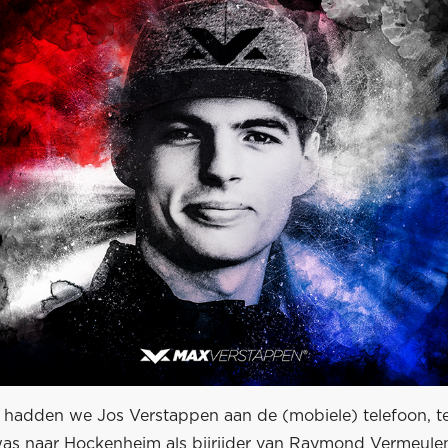
hadden we Jos Verstappen aan de (mobiele) telefoon, ter
s naar Hockenheim als bijrijder van Raymond Vermeulen