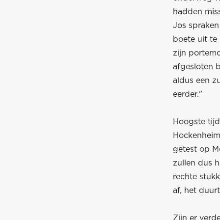
hadden miss
Jos spraken
boete uit te
zijn portem
afgesloten b
aldus een z
eerder."
Hoogste tijd
Hockenheim?
getest op M
zullen dus 
rechte stuk
af, het duur
Zijn er verd