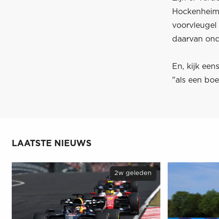
Hockenheim",
voorvleugel
daarvan ond
En, kijk een
"als een boer
LAATSTE NIEUWS
2w geleden