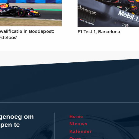
walificatie in Boedapest:
F1 Test 1, Barcelona
rdeloos'
l genoeg om
Home
pen te
Nieuws
Kalender
Over